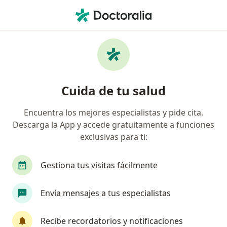
Men
Urólogo • El Retiro, Guadalajara, Jalisco
Filtros
Seguro
Mapa
Urólogos en El Retiro, Guadalajara
Cuida de tu salud
Encuentra los mejores especialistas y pide cita.
Descarga la App y accede gratuitamente a funciones
exclusivas para ti:
Gestiona tus visitas fácilmente
Dr. José Luis Amorós Alfaro
Envía mensajes a tus especialistas
·
Ver más
Urólogo
313 opiniones
Recibe recordatorios y notificaciones