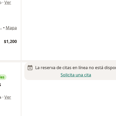
·
Ver
o
80, Zona Urbana Rio Tijuana., Tijuana
•
Mapa
$1,200
La reserva de citas en línea no está dispo
Solicita una cita
les
s
·
Ver
a