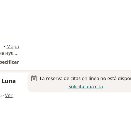
a
 Río, Tijuana, Tijuana
•
Mapa
Consultorio Traumatología y Ortopedia Dr. Ha Hyun Jung
pecificar
La reserva de citas en línea no está dispo
o Luna
Solicita una cita
·
Ver
o