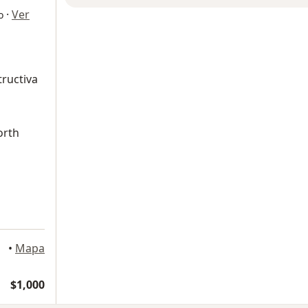
·
Ver
o
ructiva
a
orth
•
Mapa
$1,000