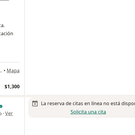
ca.
cación
a
0 consultorio 402, Tijuana
•
Mapa
$1,300
La reserva de citas en línea no está dispo
Solicita una cita
·
Ver
o