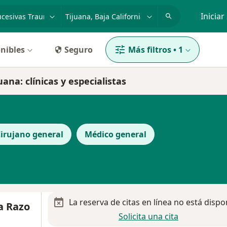
dad, enfermedad o nombre
p. ej. Guadalajara
Iniciar
nibles
Seguro
Más filtros
•
1
ana: clínicas y especialistas
irujano general
Médico general
La reserva de citas en línea no está dispo
va Razo
Solicita una cita