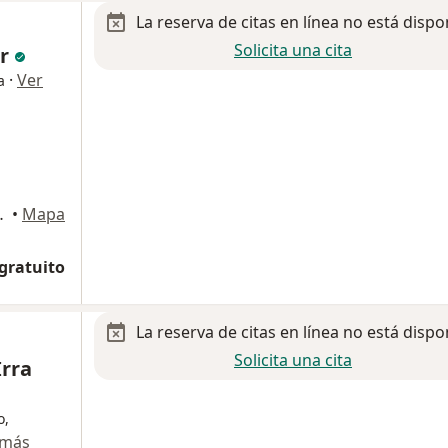
La reserva de citas en línea no está dispo
Solicita una cita
ar
·
Ver
a
l Prado, Tijuana
•
Mapa
 gratuito
La reserva de citas en línea no está dispo
Solicita una cita
Irra
o,
 más