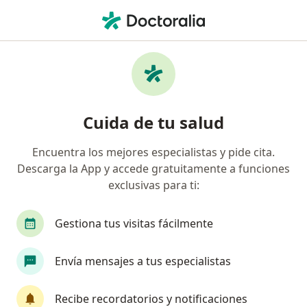
Men
Visita Traumatología • Tijuana, Baja California
Filtros
• 1
Seguro
Mapa
Visita Traumatología en Tijuana: clínicas y
Cuida de tu salud
especialistas
Encuentra los mejores especialistas y pide cita.
Descarga la App y accede gratuitamente a funciones
¿Qué especialidad estás buscando?
exclusivas para ti:
Traumatólogo
Ortopedista
Cirujano gene
Gestiona tus visitas fácilmente
Envía mensajes a tus especialistas
Recibe recordatorios y notificaciones