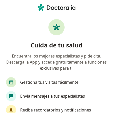
Men
Tratamiento Para Esquizofrenia • Tijuana, Baja California
Filtros
• 1
Mapa
Tratamiento para esquizofrenia en Tijuana:
Cuida de tu salud
clínicas y especialistas
Encuentra los mejores especialistas y pide cita.
Descarga la App y accede gratuitamente a funciones
¿Qué especialidad estás buscando?
exclusivas para ti:
Psiquiatra
Psicólogo
Especialista en Med
Gestiona tus visitas fácilmente
Envía mensajes a tus especialistas
Recibe recordatorios y notificaciones