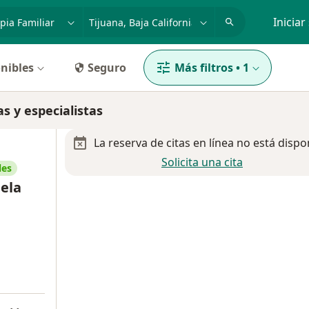
dad, enfermedad o nombre
p. ej. Guadalajara
Iniciar
nibles
Seguro
Más filtros
•
1
as y especialistas
La reserva de citas en línea no está dispo
Solicita una cita
les
iela