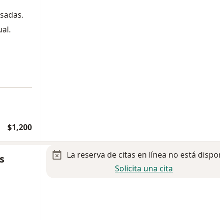
asadas.
ual.
$1,200
La reserva de citas en línea no está dispo
s
Solicita una cita