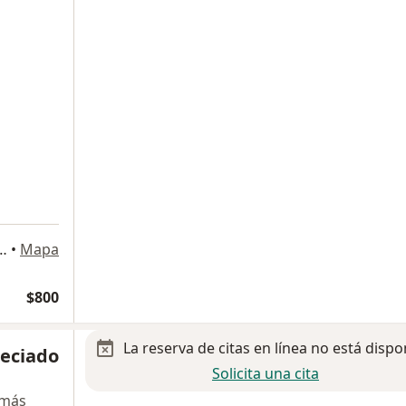
2, mariano matamoros, Tijuana
•
Mapa
$800
La reserva de citas en línea no está dispo
reciado
Solicita una cita
 más