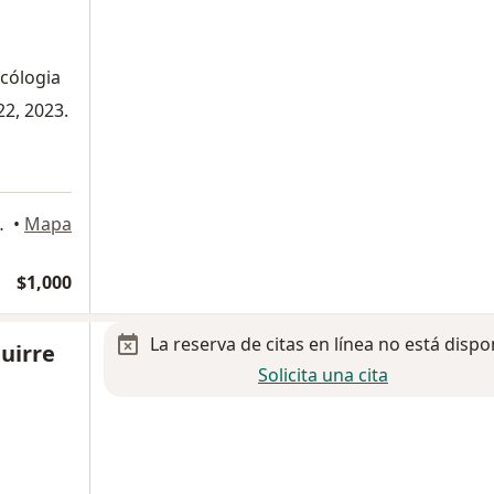
ncólogia
22, 2023.
roes, Tijuana
•
Mapa
$1,000
La reserva de citas en línea no está dispo
guirre
Solicita una cita