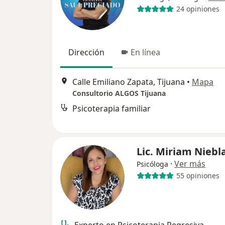
24 opiniones
Dirección
En línea
Calle Emiliano Zapata, Tijuana
•
Mapa
Consultorio ALGOS Tijuana
Psicoterapia familiar
Lic. Miriam Niebl
·
Ver más
Psicóloga
55 opiniones
Experto en Psicoterapia Regresiva.