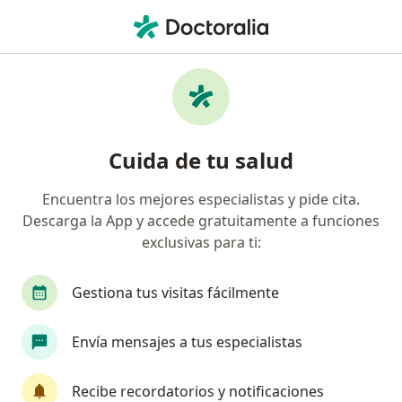
Men
Ajuste A Tabulador • Tijuana, Baja California
Filtros
Seguro:
Ajuste a Tabulador
Doctores recomendados de Ajuste a
Cuida de tu salud
Tabulador en Tijuana
Encuentra los mejores especialistas y pide cita.
Descarga la App y accede gratuitamente a funciones
¿Qué especialidad estás buscando?
exclusivas para ti:
Traumatólogo
Ortopedista
Cirujano gene
Gestiona tus visitas fácilmente
Envía mensajes a tus especialistas
Recibe recordatorios y notificaciones