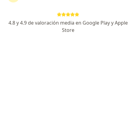
Dirección 1
Dirección 2
4.8 y 4.9 de valoración media en Google Play y Apple
Paseo del Centenario 9850, Tijuana
•
Mapa
Store
Retina Center Tijuana
Acepta Ajuste a Tabulador
Primera visita Oftalmología
Este especialista no ofrece reserva de cita en línea en esta dirección.
Solicita una cita