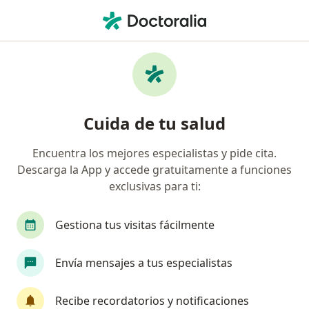
Men
Oftalmólogo • Tijuana, Baja California
Filtros
Seguro:
Ajuste a Tabulador
Oftalmólogos recomendados de Ajuste a
Cuida de tu salud
Tabulador en Tijuana
Encuentra los mejores especialistas y pide cita.
Descarga la App y accede gratuitamente a funciones
exclusivas para ti:
Gestiona tus visitas fácilmente
Envía mensajes a tus especialistas
Dra. Ned Davila Avila
·
Ver más
Oftalmólogo
Recibe recordatorios y notificaciones
65 opiniones