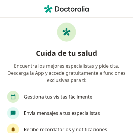
Men
Trauma Ocular • Tijuana, Baja California
Filtros
• 1
Seguro
Mapa
Especialistas en Trauma ocular en Tijuana
Cuida de tu salud
Encuentra los mejores especialistas y pide cita.
¿Qué especialidad estás buscando?
Descarga la App y accede gratuitamente a funciones
Oftalmólogo
Médico general
Cardiólogo
exclusivas para ti:
Gestiona tus visitas fácilmente
Envía mensajes a tus especialistas
Recibe recordatorios y notificaciones