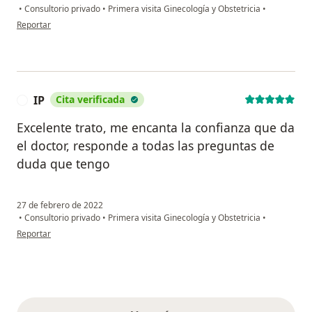
•
Consultorio privado
•
Primera visita Ginecología y Obstetricia
•
en opinión del usuario Yaneth L.
Reportar
IP
Cita verificada
I
Excelente trato, me encanta la confianza que da
el doctor, responde a todas las preguntas de
duda que tengo
27 de febrero de 2022
•
Consultorio privado
•
Primera visita Ginecología y Obstetricia
•
en opinión del usuario IP
Reportar