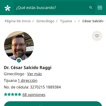
Men
¿Qué estás buscando?
Página De Inicio
Ginecólogo
Tijuana
César Salcido 
Cambiar de ciudad
Dr.
César Salcido Raggi
sobre las especializaciones
Ginecólogo
·
Ver más
Tijuana
1 dirección
No. de cédula: 3270215 1889384
68 opiniones