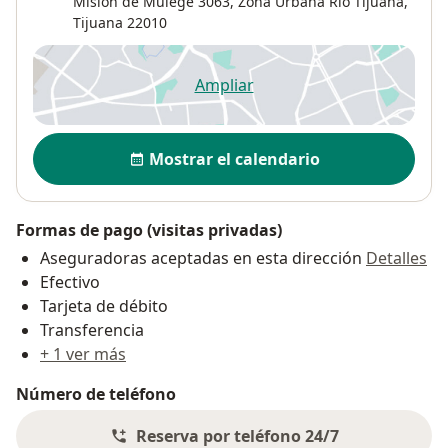
Misión de Mulegé 3063,
Zona Urbana Rio Tijuana
,
Tijuana
22010
Ampliar
se abre en una nueva pestañ
Disponibilidad
Mostrar el calendario
Formas de pago (visitas privadas)
Aseguradoras aceptadas en esta dirección
Detalles
Efectivo
Tarjeta de débito
Transferencia
+ 1 ver más
Número de teléfono
Reserva por teléfono 24/7