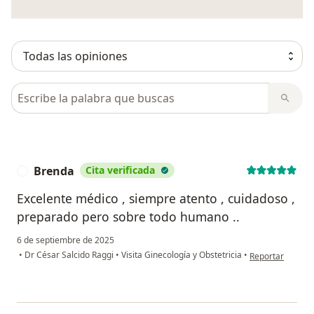
Busca en opiniones
Brenda
Cita verificada
B
Excelente médico , siempre atento , cuidadoso ,
preparado pero sobre todo humano ..
6 de septiembre de 2025
en opinión del u
•
Dr César Salcido Raggi
•
Visita Ginecología y Obstetricia
•
Reportar