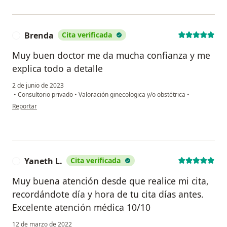
Brenda
Cita verificada
B
Muy buen doctor me da mucha confianza y me
explica todo a detalle
2 de junio de 2023
•
Consultorio privado
•
Valoración ginecologica y/o obstétrica
•
en opinión del usuario Brenda
Reportar
Yaneth L.
Cita verificada
Y
Muy buena atención desde que realice mi cita,
recordándote día y hora de tu cita días antes.
Excelente atención médica 10/10
12 de marzo de 2022