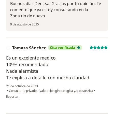
Buenos días Denitsa. Gracias por tu opinión. Te
comento que ya estoy consultando en la
Zona rio de nuevo
9 de agosto de 2025
Tomasa Sánchez
Cita verificada
T
Es un excelente medico
109% recomendado
Nada alarmista
Te explica a detalle con mucha claridad
21 de octubre de 2023
•
Consultorio privado
•
Valoración ginecologica y/o obstétrica
•
en opinión del usuario Tomasa Sánchez
Reportar