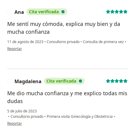
Ana
Cita verificada
A
Me sentí muy cómoda, explica muy bien y da
mucha confianza
11 de agosto de 2023
•
Consultorio privado
•
Consulta de primera vez
•
en opinión del usuario Ana
Reportar
Magdalena
Cita verificada
M
Me dio mucha confianza y me explico todas mis
dudas
5 de julio de 2023
•
Consultorio privado
•
Primera visita Ginecología y Obstetricia
•
en opinión del usuario Magdalena
Reportar