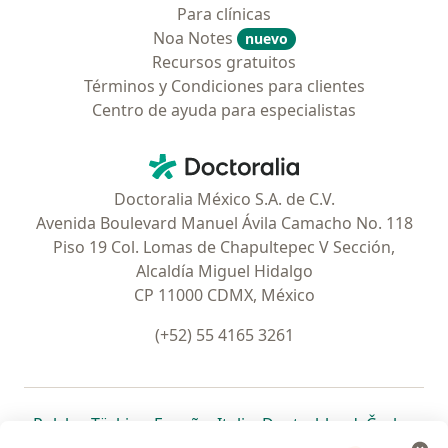
Para clínicas
Noa Notes
nuevo
Recursos gratuitos
Términos y Condiciones para clientes
Centro de ayuda para especialistas
Contacto
Doctoralia - Página de inicio
Doctoralia México S.A. de C.V.
Avenida Boulevard Manuel Ávila Camacho No. 118
Piso 19 Col. Lomas de Chapultepec V Sección,
Alcaldía Miguel Hidalgo
CP 11000 CDMX, México
(+52) 55 4165 3261
se abre en una nueva pestaña
se abre en una nueva pestaña
se abre en una nueva pestaña
se abre en una nueva pes
se abre en 
se a
Polska
,
Türkiye
,
España
,
Italia
,
Deutschland
,
Česko
,
se abre en una nueva pestaña
se abre en una nueva pestaña
se abre en una nueva pestaña
se abre en una nueva p
se abre en 
se abr