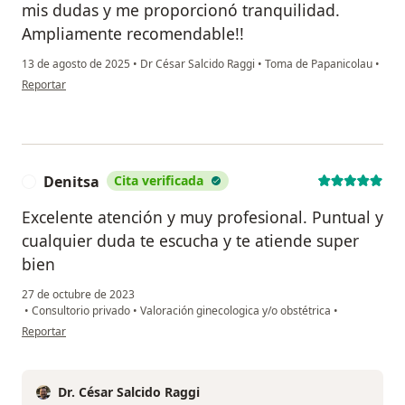
mis dudas y me proporcionó tranquilidad.
Ampliamente recomendable!!
13 de agosto de 2025
•
Dr César Salcido Raggi
•
Toma de Papanicolau
•
en opinión del usuario Esthela
Reportar
Denitsa
Cita verificada
D
Excelente atención y muy profesional. Puntual y
cualquier duda te escucha y te atiende super
bien
27 de octubre de 2023
•
Consultorio privado
•
Valoración ginecologica y/o obstétrica
•
en opinión del usuario Denitsa
Reportar
Dr. César Salcido Raggi