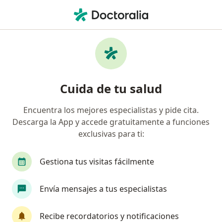
Men
Primera Visita Nutrición Del Deporte • Cuauhtémoc, CDMX
Filtros
• 1
Seguro
Mapa
Primera Visita Nutrición del Deporte en
Cuida de tu salud
Cuauhtémoc: clínicas y especialistas
Encuentra los mejores especialistas y pide cita.
Descarga la App y accede gratuitamente a funciones
exclusivas para ti:
Gestiona tus visitas fácilmente
Envía mensajes a tus especialistas
Pago en línea
Pagos a meses disponibles
Lic. Catherine Matus Correa
Recibe recordatorios y notificaciones
·
Ver más
Nutrióloga, Nutricionista