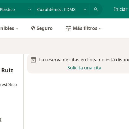
dad, enfermedad o nombre
p. ej. Guadalajara
Iniciar
nibles
Seguro
Más filtros
La reserva de citas en línea no está dispo
Solicita una cita
 Ruiz
 estético
a