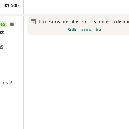
$1,500
La reserva de citas en línea no está dispo
nea
Solicita una cita
ez
ás
icos V