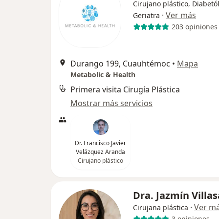
Cirujano plástico, Diabetó
·
Ver más
Geriatra
203 opiniones
Durango 199, Cuauhtémoc
•
Mapa
Metabolic & Health
Primera visita Cirugía Plástica
Mostrar más servicios
Dr. Francisco Javier
Velázquez Aranda
Cirujano plástico
Dra. Jazmín Villa
·
Ver m
Cirujana plástica
3 opiniones