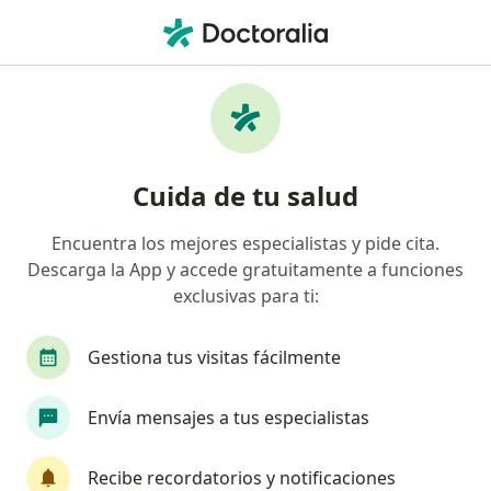
Men
Cirujano Plástico • Cuauhtémoc, CDMX
Filtros
Seguro:
Seguros Monterrey
Cirujanos plásticos recomendados de
Cuida de tu salud
Seguros Monterrey en Cuauhtémoc
Encuentra los mejores especialistas y pide cita.
Descarga la App y accede gratuitamente a funciones
exclusivas para ti:
Gestiona tus visitas fácilmente
Envía mensajes a tus especialistas
Pago en línea
Dr. Pavel Carrillo Alvarado
Recibe recordatorios y notificaciones
·
Ver más
Cirujano plástico