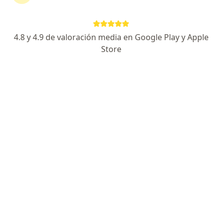
7 opiniones
Pagos a meses disponibles
4.8 y 4.9 de valoración media en Google Play y Apple
Tuxpan 28, Ciudad de México
•
Mapa
Store
Centro Médico Dalinde
Acepta Seguros Monterrey
Primera visita Cirugía Plástica
Este especialista no ofrece reserva de cita en línea en esta dirección.
Solicita una cita