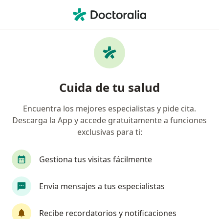
Men
Nutrición Para Pacientes Con Cáncer • Irapuato, Guanajuato
Filtros
• 1
Mapa
Nutrición para pacientes con cáncer en
Cuida de tu salud
Irapuato: clínicas y especialistas
Encuentra los mejores especialistas y pide cita.
Descarga la App y accede gratuitamente a funciones
¿Qué especialidad estás buscando?
exclusivas para ti:
Nutriólogo clínico
Gestiona tus visitas fácilmente
Envía mensajes a tus especialistas
Recibe recordatorios y notificaciones