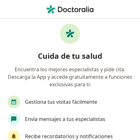
Men
Crosslinking Corneal Para Queratocono • Monterrey, Nuevo Léon
Filtros
• 1
Seguro
Mapa
Crosslinking corneal para Queratocono en
Cuida de tu salud
Monterrey: clínicas y especialistas
Encuentra los mejores especialistas y pide cita.
Descarga la App y accede gratuitamente a funciones
¿Qué especialidad estás buscando?
exclusivas para ti:
Oftalmólogo
Cirujano general
Dermatólo
Gestiona tus visitas fácilmente
Envía mensajes a tus especialistas
Recibe recordatorios y notificaciones