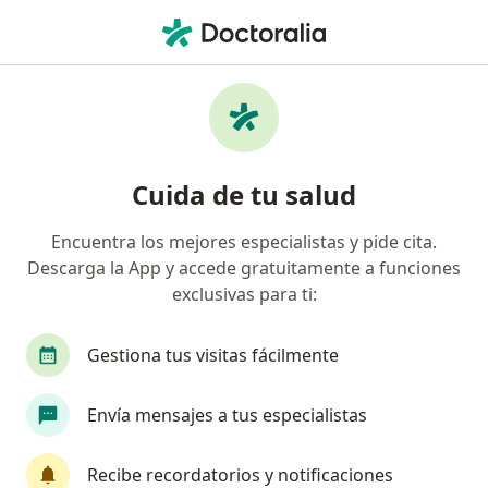
Men
Control Y Tratamiento En Diabetes • Ciudad de México, CDMX
Filtros
• 1
Seguro
Mapa
Control y tratamiento en Diabetes en
Cuida de tu salud
Ciudad de México: clínicas y especialistas
Encuentra los mejores especialistas y pide cita.
Descarga la App y accede gratuitamente a funciones
¿Qué especialidad estás buscando?
exclusivas para ti:
Internista
Médico general
Diabetólogo
Gestiona tus visitas fácilmente
Envía mensajes a tus especialistas
Recibe recordatorios y notificaciones