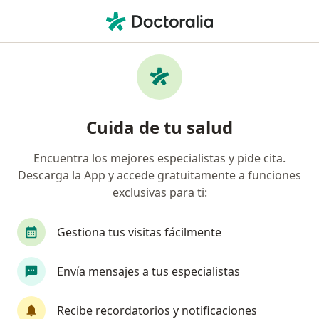
Men
Consulta Especializada De Reumatología Pediátrica • General Escobedo, Nuevo Léon
Filtros
• 1
Seguro
Mapa
Consulta especializada de Reumatología
Cuida de tu salud
Pediátrica en General Escobedo: clínicas y
especialistas
Encuentra los mejores especialistas y pide cita.
Descarga la App y accede gratuitamente a funciones
¿Qué especialidad estás buscando?
exclusivas para ti:
Pediatra
Reumatólogo pediátrico
Cirujan
Gestiona tus visitas fácilmente
Envía mensajes a tus especialistas
Recibe recordatorios y notificaciones