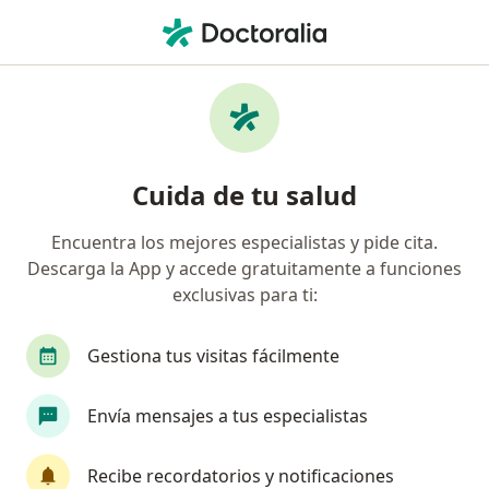
Men
Primera Visita Reumatología • General Escobedo, Nuevo Léon
Filtros
• 1
Seguro
Mapa
Primera visita Reumatología en General
Cuida de tu salud
Escobedo: clínicas y especialistas
Encuentra los mejores especialistas y pide cita.
Descarga la App y accede gratuitamente a funciones
¿Qué especialidad estás buscando?
exclusivas para ti:
Reumatólogo
Pediatra
Alergólogo
C
Gestiona tus visitas fácilmente
Envía mensajes a tus especialistas
Recibe recordatorios y notificaciones