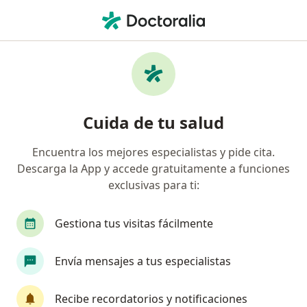
Men
Cirugía Preprotésica Implante Endoóseo • Ciudad de México, CDMX
Filtros
• 1
Seguro
Mapa
Cirugía preprotésica implante endoóseo en
Cuida de tu salud
Ciudad de México: clínicas y especialistas
Encuentra los mejores especialistas y pide cita.
Descarga la App y accede gratuitamente a funciones
¿Qué especialidad estás buscando?
exclusivas para ti:
Dentista - Odontólogo
Cirujano maxilofacial
Gestiona tus visitas fácilmente
Envía mensajes a tus especialistas
Recibe recordatorios y notificaciones