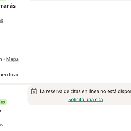
rrarás
ás
n
•
Mapa
pecificar
La reserva de citas en línea no está dispo
Solicita una cita
les
o
ás