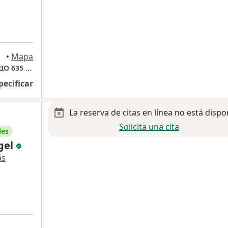
•
Mapa
HOSPITAL ANGELES PEDREGAL. CONSULTORIO 635 TORRE ANGELES.
pecificar
La reserva de citas en línea no está dispo
Solicita una cita
les
ngel
ás