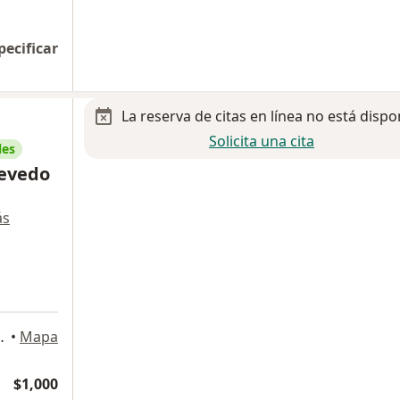
pecificar
La reserva de citas en línea no está dispo
Solicita una cita
les
uevedo
ás
a
 109C y D), Coyoacán
•
Mapa
$1,000