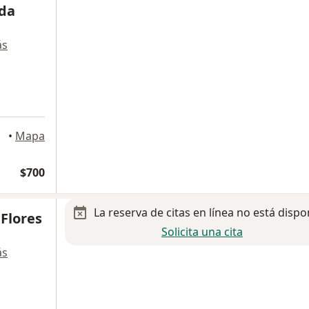
nda
ás
algo
•
Mapa
$700
La reserva de citas en línea no está dispo
 Flores
Solicita una cita
ás