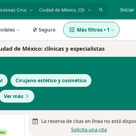
dad, enfermedad o nombre
p. ej. Guadalajara
Iniciar
nibles
Seguro
Más filtros
•
1
iudad de México: clínicas y especialistas
al
Cirujano estético y cosmético
Ver más
La reserva de citas en línea no está dispo
Solicita una cita
les