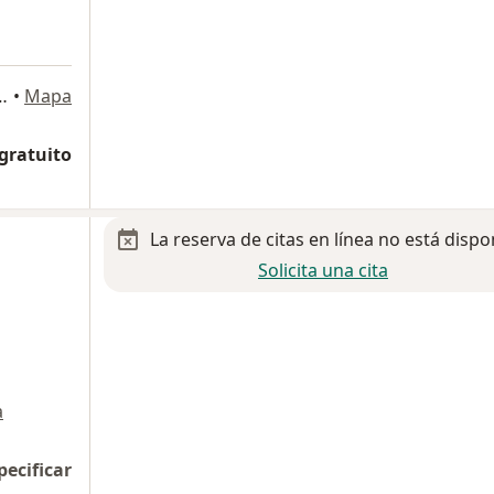
o V. Gelati 29, Miguel Hidalgo
•
Mapa
 gratuito
La reserva de citas en línea no está dispo
Solicita una cita
a
pecificar