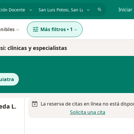
dad, enfermedad o nombre
p. ej. Guadalajara
Iniciar
nibles
Más filtros
•
1
: clínicas y especialistas
uiatra
La reserva de citas en línea no está dispo
eda L.
Solicita una cita