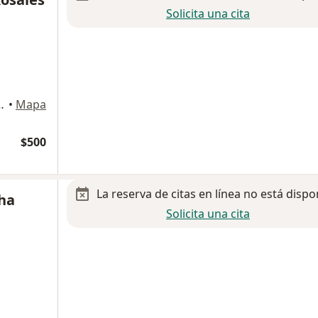
Solicita una cita
Int. 3, San Luis Potosi
•
Mapa
$500
La reserva de citas en línea no está dispo
tha
Solicita una cita