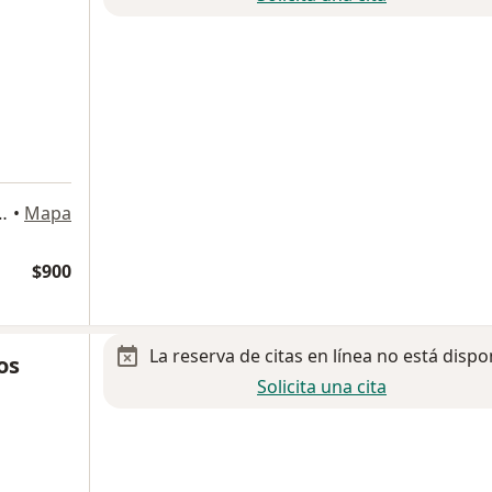
 Polanco., San Luis Potosi
•
Mapa
$900
La reserva de citas en línea no está dispo
os
Solicita una cita