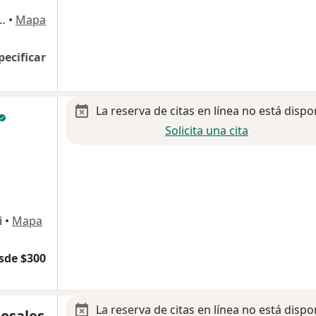
455 int. 7, Col. Colinas del Parque, San Luis Potosi
•
Mapa
pecificar
La reserva de citas en línea no está dispo
Solicita una cita
i
•
Mapa
sde $300
La reserva de citas en línea no está dispo
Rosales