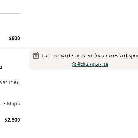
$800
La reserva de citas en línea no está dispo
Solicita una cita
o
Ver más
n Luis Potosi
•
Mapa
$2,500