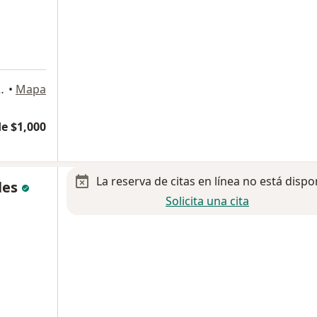
 Sección, San Luis Potosi
•
Mapa
e $1,000
La reserva de citas en línea no está dispo
les
Solicita una cita