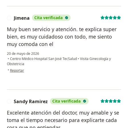
Jimena
Cita verificada
J
Muy buen servicio y atención. te explica super
bien, es muy cuidadoso con todo, me siento
muy comoda con el
20 de mayo de 2026
•
Centro Médico Hospital San José TecSalud
•
Visita Ginecología y
Obstetricia
en opinión del usuario Jimena
•
Reportar
Sandy Ramirez
Cita verificada
S
Excelente atención del doctor, muy amable y se
toma el tiempo necesario para explicarte cada
cosa que no entiendas.