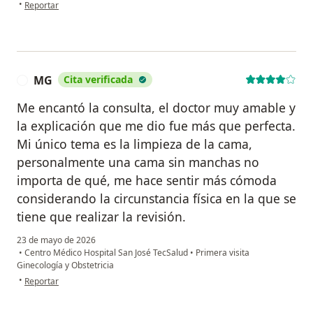
en opinión del usuario Marisela
•
Reportar
MG
Cita verificada
M
Me encantó la consulta, el doctor muy amable y
la explicación que me dio fue más que perfecta.
Mi único tema es la limpieza de la cama,
personalmente una cama sin manchas no
importa de qué, me hace sentir más cómoda
considerando la circunstancia física en la que se
tiene que realizar la revisión.
23 de mayo de 2026
•
Centro Médico Hospital San José TecSalud
•
Primera visita
Ginecología y Obstetricia
en opinión del usuario MG
•
Reportar