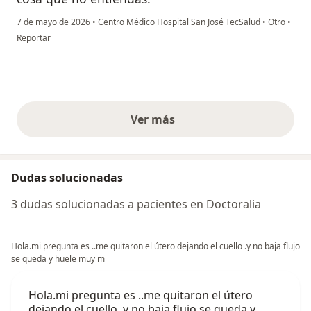
7 de mayo de 2026
•
Centro Médico Hospital San José TecSalud
•
Otro
•
en opinión del usuario Sandy Ramirez
Reportar
Ver más
opiniones anteriores
Dudas solucionadas
3 dudas solucionadas a pacientes en Doctoralia
Hola.mi pregunta es ..me quitaron el útero dejando el cuello .y no baja flujo
se queda y huele muy m
Hola.mi pregunta es ..me quitaron el útero
dejando el cuello .y no baja flujo se queda y