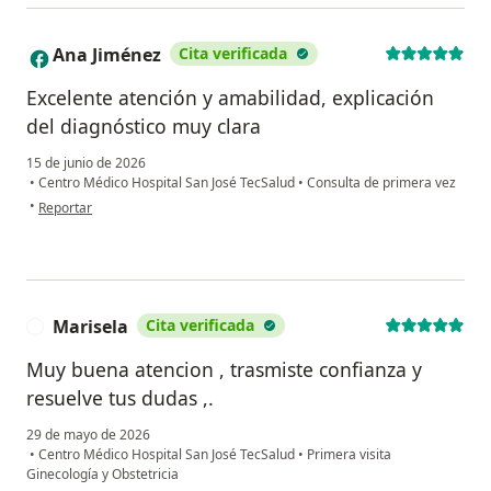
Ana Jiménez
Cita verificada
A
Excelente atención y amabilidad, explicación
del diagnóstico muy clara
15 de junio de 2026
•
Centro Médico Hospital San José TecSalud
•
Consulta de primera vez
en opinión del usuario Ana Jiménez
•
Reportar
Marisela
Cita verificada
M
Muy buena atencion , trasmiste confianza y
resuelve tus dudas ,.
29 de mayo de 2026
•
Centro Médico Hospital San José TecSalud
•
Primera visita
Ginecología y Obstetricia