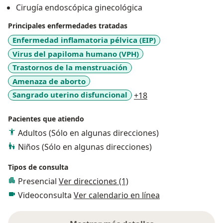
Cirugía endoscópica ginecológica
Principales enfermedades tratadas
Enfermedad inflamatoria pélvica (EIP)
Virus del papiloma humano (VPH)
Trastornos de la menstruación
Amenaza de aborto
a11y_sr_more_disea
Sangrado uterino disfuncional
+18
Pacientes que atiendo
Adultos (Sólo en algunas direcciones)
Niños (Sólo en algunas direcciones)
Tipos de consulta
Presencial
Ver direcciones (1)
Videoconsulta
Ver calendario en línea