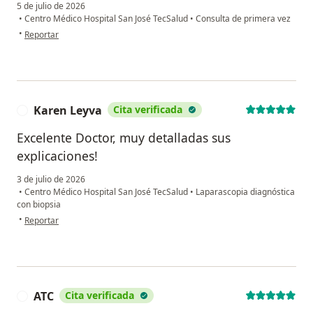
5 de julio de 2026
•
Centro Médico Hospital San José TecSalud
•
Consulta de primera vez
en opinión del usuario Karina
•
Reportar
Karen Leyva
Cita verificada
K
Excelente Doctor, muy detalladas sus
explicaciones!
3 de julio de 2026
•
Centro Médico Hospital San José TecSalud
•
Laparascopia diagnóstica
con biopsia
en opinión del usuario Karen Leyva
•
Reportar
ATC
Cita verificada
A