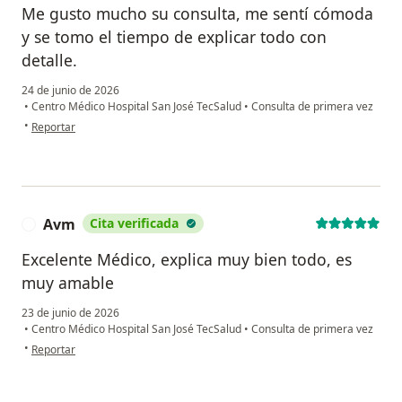
Me gusto mucho su consulta, me sentí cómoda
y se tomo el tiempo de explicar todo con
detalle.
24 de junio de 2026
•
Centro Médico Hospital San José TecSalud
•
Consulta de primera vez
en opinión del usuario ATC
•
Reportar
Avm
Cita verificada
A
Excelente Médico, explica muy bien todo, es
muy amable
23 de junio de 2026
•
Centro Médico Hospital San José TecSalud
•
Consulta de primera vez
en opinión del usuario Avm
•
Reportar