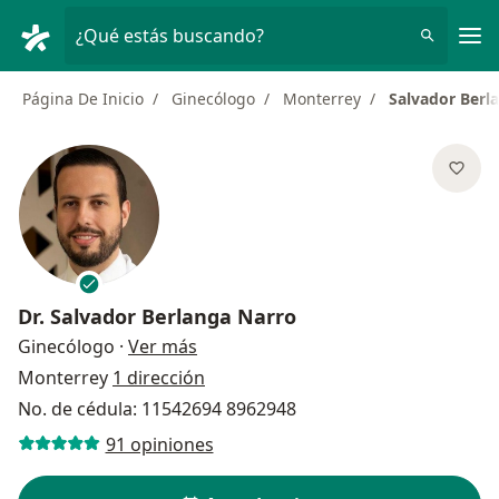
Men
¿Qué estás buscando?
Página De Inicio
Ginecólogo
Monterrey
Salvador Berl
Dr.
Salvador Berlanga Narro
sobre las especializaciones
Ginecólogo
·
Ver más
Monterrey
1 dirección
No. de cédula: 11542694 8962948
91 opiniones