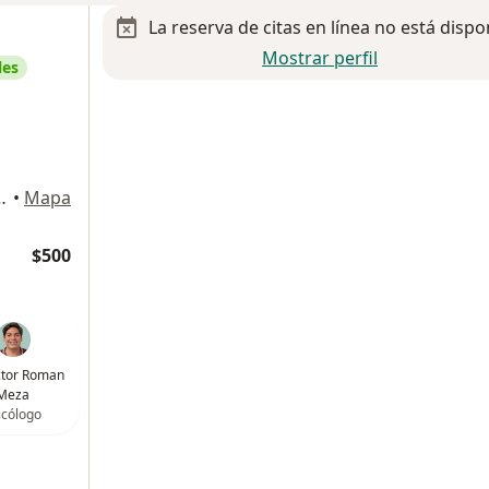
La reserva de citas en línea no está dispo
Mostrar perfil
les
s 2927, Guadalajara
•
Mapa
$500
ictor Roman
Meza
icólogo