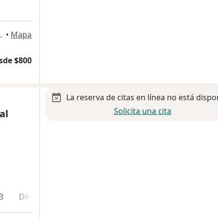
uentes, Guadalajara
•
Mapa
sde $800
La reserva de citas en línea no está dispo
Solicita una cita
al
3
Dirección 4
En línea