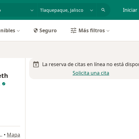
dad, enfermedad o nombre
p. ej. Guadalajara
Iniciar
nibles
Seguro
Más filtros
La reserva de citas en línea no está dispo
Solicita una cita
eth
z
ia, Tlaquepaque, Jalisco, México., Tlaquepaque
•
Mapa