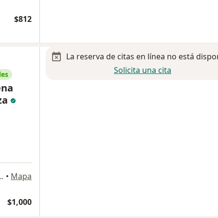
$812
La reserva de citas en línea no está dispo
Solicita una cita
les
ena
za
ateos Sur 5880, Guadalajara
•
Mapa
$1,000