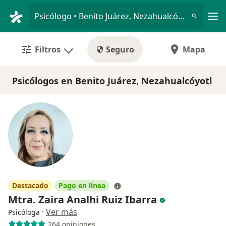
Men
Psicólogo • Benito Juárez, Nezahualcóyotl, México
Filtros
Seguro
Mapa
Psicólogos en Benito Juárez, Nezahualcóyotl
Destacado
Pago en línea
Mtra. Zaira Analhi Ruiz Ibarra
·
Ver más
Psicóloga
264 opiniones