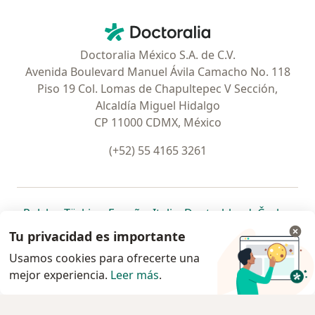
Contacto
Doctoralia - Página de inicio
Doctoralia México S.A. de C.V.
Avenida Boulevard Manuel Ávila Camacho No. 118
Piso 19 Col. Lomas de Chapultepec V Sección,
Alcaldía Miguel Hidalgo
CP 11000 CDMX, México
(+52) 55 4165 3261
se abre en una nueva pestaña
se abre en una nueva pestaña
se abre en una nueva pestaña
se abre en una nueva pes
se abre en 
se a
Polska
,
Türkiye
,
España
,
Italia
,
Deutschland
,
Česko
,
se abre en una nueva pestaña
se abre en una nueva pestaña
se abre en una nueva pestaña
se abre en una nueva p
se abre en 
se abr
Portugal
,
México
,
Chile
,
Brasil
,
Argentina
,
Perú
,
Tu privacidad es importante
se abre en una nueva pe
Colombia
Usamos cookies para ofrecerte una
mejor experiencia.
www.doctoralia.com.mx © 2026 - Encuentra tu
Leer más
.
especialista y pide cita