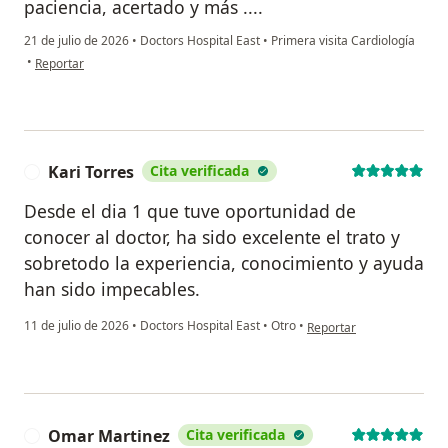
paciencia, acertado y más ....
21 de julio de 2026
•
Doctors Hospital East
•
Primera visita Cardiología
en opinión del usuario Nancy Rivera
•
Reportar
Kari Torres
Cita verificada
K
Desde el dia 1 que tuve oportunidad de
conocer al doctor, ha sido excelente el trato y
sobretodo la experiencia, conocimiento y ayuda
han sido impecables.
en opinión del usuario Ka
11 de julio de 2026
•
Doctors Hospital East
•
Otro
•
Reportar
Omar Martinez
Cita verificada
O