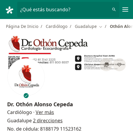
Men
¿Qué estás buscando?
Página De Inicio
Cardiólogo
Guadalupe
Othón Alo
Cambiar de ciud
Dr.
Othón Alonso Cepeda
sobre las especializaciones
Cardiólogo
·
Ver más
Guadalupe
2 direcciones
No. de cédula: 8188179 11523162