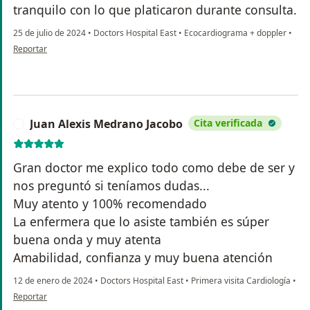
tranquilo con lo que platicaron durante consulta.
25 de julio de 2024
•
Doctors Hospital East
•
Ecocardiograma + doppler
•
en opinión del usuario Alejandra Rodríguez
Reportar
Juan Alexis Medrano Jacobo
Cita verificada
J
Gran doctor me explico todo como debe de ser y
nos preguntó si teníamos dudas...
Muy atento y 100% recomendado
La enfermera que lo asiste también es súper
buena onda y muy atenta
Amabilidad, confianza y muy buena atención
12 de enero de 2024
•
Doctors Hospital East
•
Primera visita Cardiología
•
en opinión del usuario Juan Alexis Medrano Jacobo
Reportar