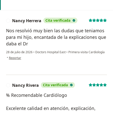
Nancy Herrera
Cita verificada
N
Nos resolvió muy bien las dudas que teniamos
para mi hijo, encantada de la explicaciones que
daba el Dr
28 de julio de 2026
•
Doctors Hospital East
•
Primera visita Cardiología
en opinión del usuario Nancy Herrera
•
Reportar
Nancy Rivera
Cita verificada
N
% Recomendable Cardiólogo ‍
Excelente calidad en atención, explicación,