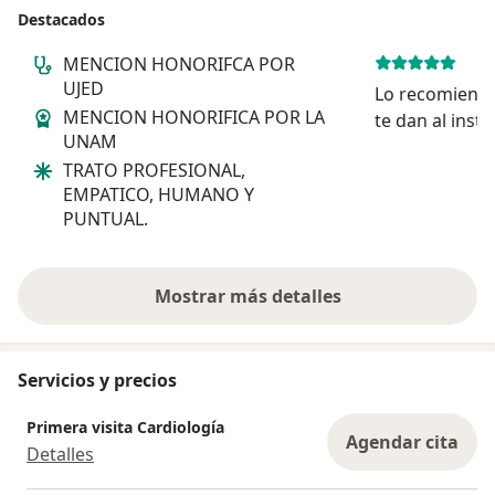
Destacados
MENCION HONORIFCA POR
UJED
Lo recomiendo
MENCION HONORIFICA POR LA
te dan al instan
UNAM
tecnología avanzada, sus pacientes
TRATO PROFESIONAL,
lo trata con e
EMPATICO, HUMANO Y
se merece, am
PUNTUAL.
impecable.
Mostrar más detalles
sobre la experiencia
Servicios y precios
Primera visita Cardiología
Agendar cita
Detalles