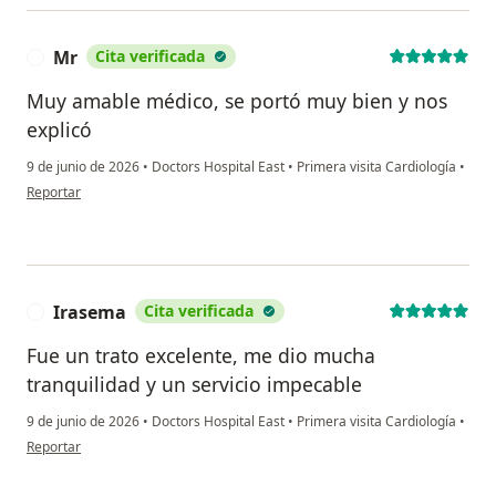
Mr
Cita verificada
M
Muy amable médico, se portó muy bien y nos
explicó
9 de junio de 2026
•
Doctors Hospital East
•
Primera visita Cardiología
•
en opinión del usuario Mr
Reportar
Irasema
Cita verificada
I
Fue un trato excelente, me dio mucha
tranquilidad y un servicio impecable
9 de junio de 2026
•
Doctors Hospital East
•
Primera visita Cardiología
•
en opinión del usuario Irasema
Reportar