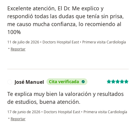
Excelente atención, El Dr. Me explico y
respondió todas las dudas que tenía sin prisa,
me causo mucha confianza, lo recomiendo al
100%
11 de julio de 2026
•
Doctors Hospital East
•
Primera visita Cardiología
en opinión del usuario Omar Martinez
•
Reportar
José Manuel
Cita verificada
J
Te explica muy bien la valoración y resultados
de estudios, buena atención.
17 de junio de 2026
•
Doctors Hospital East
•
Primera visita Cardiología
en opinión del usuario José Manuel
•
Reportar