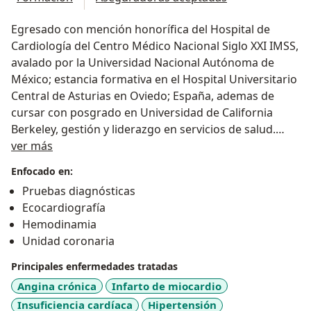
Egresado con mención honorífica del Hospital de
Cardiología del Centro Médico Nacional Siglo XXI IMSS,
avalado por la Universidad Nacional Autónoma de
México; estancia formativa en el Hospital Universitario
Central de Asturias en Oviedo; España, ademas de
cursar con posgrado en Universidad de California
Berkeley, gestión y liderazgo en servicios de salud.
Sobre mí
Certificado por el Consejo Mexicano de Cardiología.
ver más
Enfocado en:
Pruebas diagnósticas
Ecocardiografía
Hemodinamia
Unidad coronaria
Principales enfermedades tratadas
Angina crónica
Infarto de miocardio
Insuficiencia cardíaca
Hipertensión