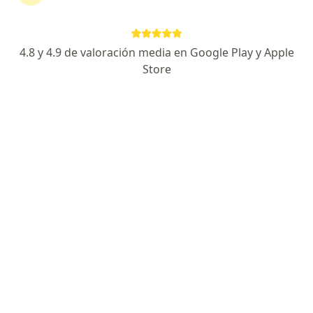
404 opiniones
MENCION HONORIFCA POR UJED
4.8 y 4.9 de valoración media en Google Play y Apple
MENCION HONORIFICA POR LA UNAM
Store
TRATO PROFESIONAL, EMPATICO, HUMANO Y
PUNTUAL.
Especialista de confianza
Prol Madero 6060, Guadalupe
•
Mapa
Doctors Hospital East
Acepta Ajuste a Tabulador
Primera visita Cardiología
Este especialista no ofrece reserva de cita en línea en esta dirección.
Solicita una cita