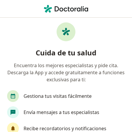
Men
Cardiólogo • Guadalupe, Nuevo Léon
Filtros
Seguro:
Ajuste a Tabulador
Cardiólogos recomendados de Ajuste a
Cuida de tu salud
Tabulador en Guadalupe
Encuentra los mejores especialistas y pide cita.
Descarga la App y accede gratuitamente a funciones
exclusivas para ti:
Gestiona tus visitas fácilmente
Envía mensajes a tus especialistas
Destacado
Dr. Othón Alonso Cepeda
Recibe recordatorios y notificaciones
·
Ver más
Cardiólogo