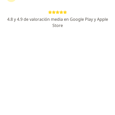
Firmamento 888, Guadalajara
•
Mapa
Nrh Medicina y Rehabilitación Funcional
Primera visita Traumatología
desde $1,000
4.8 y 4.9 de valoración media en Google Play y Apple
Este especialista no ofrece reserva de cita en línea en esta dirección.
Store
Solicita una cita
Pago en línea
Pagos a meses disponibles
Dr. Juan Miguel López Alvarez
·
Ver más
Ortopedista, Traumatólogo
21 opiniones