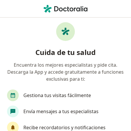
Men
Ortopedista • Chapalita, Guadalajara, Jalisco
Filtros
Seguro
Mapa
Ortopedistas en Chapalita, Guadalajara
Cuida de tu salud
Encuentra los mejores especialistas y pide cita.
Descarga la App y accede gratuitamente a funciones
exclusivas para ti:
Gestiona tus visitas fácilmente
Dr. Carlos Adán Damian Cabrera
Envía mensajes a tus especialistas
·
Ver más
Ortopedista, Traumatólogo
21 opiniones
Recibe recordatorios y notificaciones