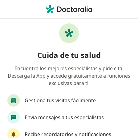
Men
Ortopedista • Vallarta Poniente, Guadalajara, Jalisco
Filtros
Seguro
Mapa
Ortopedistas en Vallarta Poniente,
Cuida de tu salud
Guadalajara
Encuentra los mejores especialistas y pide cita.
Descarga la App y accede gratuitamente a funciones
exclusivas para ti:
Gestiona tus visitas fácilmente
Envía mensajes a tus especialistas
Pago en línea
Pagos a meses disponibles
Dr. José Ricardo De la Torre Ramírez
Recibe recordatorios y notificaciones
·
Ver más
Ortopedista, Traumatólogo