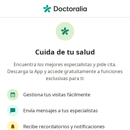
Men
Oncólogo Médico • Hermosillo, Sonora
Filtros
Seguro:
AXA Seguros
Oncólogos médicos recomendados de AXA
Cuida de tu salud
Seguros en Hermosillo
Encuentra los mejores especialistas y pide cita.
Descarga la App y accede gratuitamente a funciones
exclusivas para ti:
Gestiona tus visitas fácilmente
Envía mensajes a tus especialistas
Destacado
Dra. Cynthia Rojas Camarena
Recibe recordatorios y notificaciones
·
Ver más
Oncólogo médico