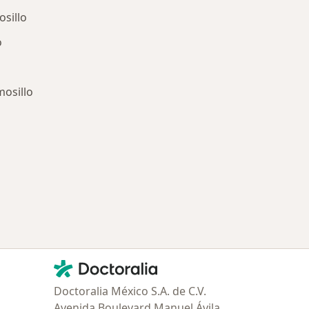
osillo
o
osillo
ría: Enfermedades más tratadas
Contacto
Doctoralia - Página de inicio
Doctoralia México S.A. de C.V.
Avenida Boulevard Manuel Ávila