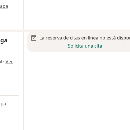
apa
La reserva de citas en línea no está dispo
ega
Solicita una cita
y
·
Ver
l
pa