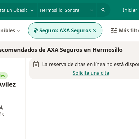
dad, enfermedad o nombre
p. ej. Guadalajara
Iniciar
nibles
Seguro:
AXA Seguros
Más filt
 recomendados de AXA Seguros en Hermosillo
La reserva de citas en línea no está dispo
Solicita una cita
les
Avilez
y
l,
ás