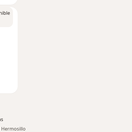
nible
as
n Hermosillo