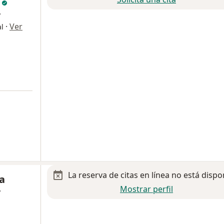
o
y
·
Ver
l
La reserva de citas en línea no está dispo
a
Mostrar perfil
y