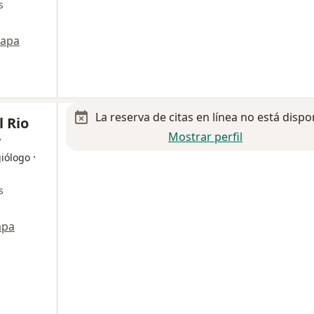
s
apa
La reserva de citas en línea no está dispo
 Rio
Mostrar perfil
y
·
giólogo
s
pa