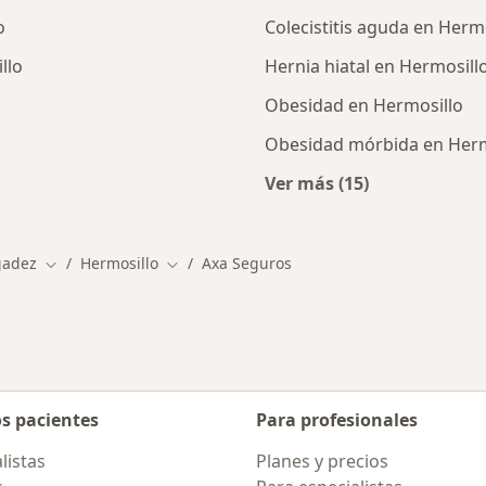
o
Colecistitis aguda en Herm
llo
Hernia hiatal en Hermosill
Obesidad en Hermosillo
Obesidad mórbida en Herm
Ver más (15)
ialistas de AXA Seguros
Más en esta catego
gadez
Hermosillo
Axa Seguros
Cambiar de ciudad
Cambiar de ciudad
os pacientes
Para profesionales
listas
Planes y precios