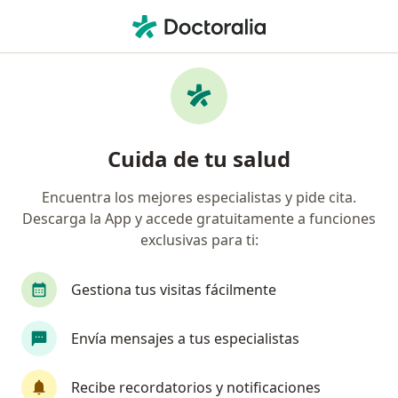
Men
Oftalmólogo • Mexicali, Baja California
Filtros
Seguro:
MAPFRE
M
Oftalmólogos recomendados de MAPFRE en
Cuida de tu salud
Mexicali
Encuentra los mejores especialistas y pide cita.
Descarga la App y accede gratuitamente a funciones
exclusivas para ti:
Gestiona tus visitas fácilmente
Envía mensajes a tus especialistas
Dra. Laura Patricia Hurtado De Mendoza
Godinez
Recibe recordatorios y notificaciones
·
Ver más
Oftalmólogo