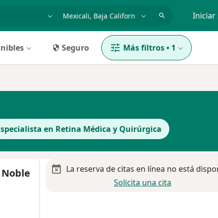
dad, enfermedad o nombre
p. ej. Guadalajara
Iniciar
nibles
Seguro
Más filtros
•
1
Especialista en Retina Médica y Quirúrgica
La reserva de citas en línea no está dispo
 Noble
Solicita una cita