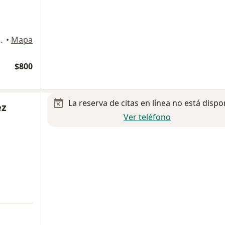
901, Primera, Mexicali
•
Mapa
$800
La reserva de citas en línea no está dispo
ez
Ver teléfono