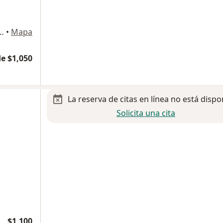
les A y B (a un lado del canal 66), Mexicali
•
Mapa
e $1,050
La reserva de citas en línea no está dispo
Solicita una cita
$1,100