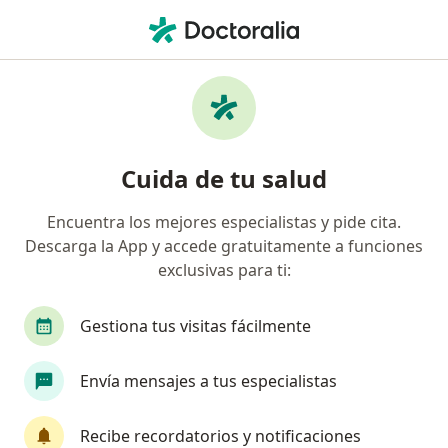
Men
Desprendimiento De Retina • Mexicali, Baja California
Filtros
• 1
Seguro
Mapa
Especialistas en Desprendimiento de retina
Cuida de tu salud
en Mexicali
Encuentra los mejores especialistas y pide cita.
Descarga la App y accede gratuitamente a funciones
¿Qué especialidad estás buscando?
exclusivas para ti:
Oftalmólogo
Especialista en Retina Médica y 
Gestiona tus visitas fácilmente
Envía mensajes a tus especialistas
Recibe recordatorios y notificaciones