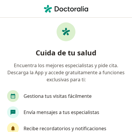
Men
Oftalmólogo • Mexicali, Baja California
Filtros
Seguro:
AXA Seguros
Oftalmólogos recomendados de AXA
Cuida de tu salud
Seguros en Mexicali
Encuentra los mejores especialistas y pide cita.
Descarga la App y accede gratuitamente a funciones
exclusivas para ti:
Gestiona tus visitas fácilmente
Envía mensajes a tus especialistas
Dra. Laura Patricia Hurtado De Mendoza
Godinez
Recibe recordatorios y notificaciones
·
Ver más
Oftalmólogo