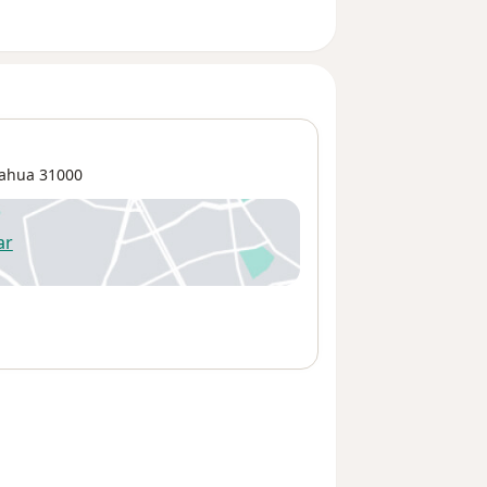
ahua
31000
ar
 abre en una nueva pestaña