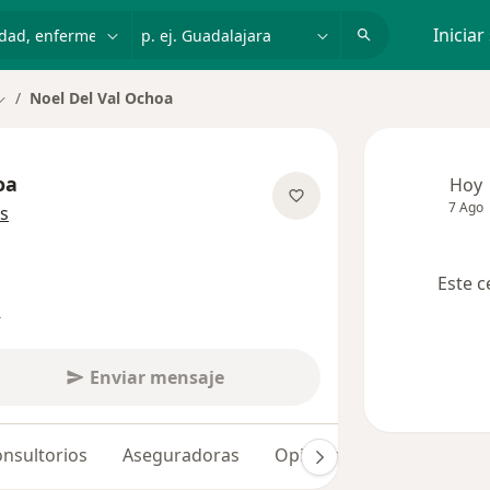
dad, enfermedad o nombre
p. ej. Guadalajara
Iniciar
Noel Del Val Ochoa
Cambiar de ciudad
oa
Hoy
7 Ago
sobre las especializaciones
s
Este c
s
Enviar mensaje
nsultorios
Aseguradoras
Opiniones (135)