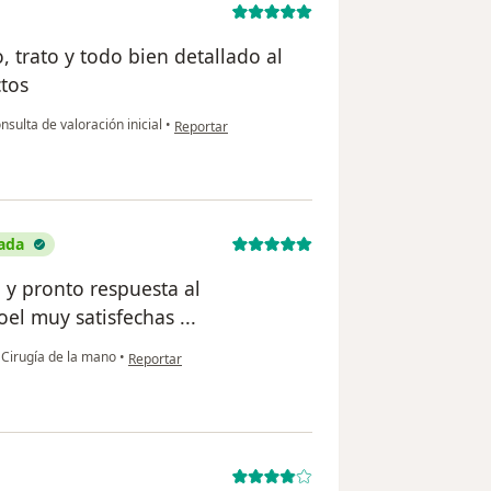
, trato y todo bien detallado al
ctos
en opinión del usuario Alejandro
sulta de valoración inicial
•
Reportar
cada
 y pronto respuesta al
el muy satisfechas ...
en opinión del usuario Margarita Pizarro robles
Cirugía de la mano
•
Reportar