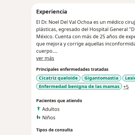
Experiencia
El Dr. Noel Del Val Ochoa es un médico ciru
plásticas, egresado del Hospital General "Dr. Manu
México. Cuenta con más de 25 años de exper
que mejora y corrige aquellas inconformidad
cuerpo.
Sobre mí
Miembro No. 625 del Consejo Mexicano de Ci
ver más
Reconstructiva, A.C.
Principales enfermedades tratadas
Miembro de la Asociación Mexicana de Cirugí
Cicatriz queloide
Gigantomastia
Lesi
A.C.
a1
Enfermedad benigna de las mamas
+5
Pacientes que atiendo
Adultos
Niños
Tipos de consulta