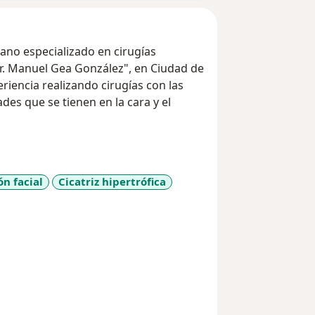
jano especializado en cirugías
el Gea González", en Ciudad de
iencia realizando cirugías con las
es que se tienen en la cara y el
rugía Plástica Estética y
a Plástica Estética y Reconstructiva,
ón facial
Cicatriz hipertrófica
1y_sr_more_diseases