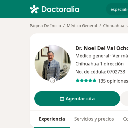
especiali
Página De Inicio
Médico General
Chihuahua
Dr.
Noel Del Val Och
Médico general
·
Ver má
Chihuahua
1 dirección
No. de cédula: 0702733
135 opinione
Agendar cita
Experiencia
Servicios y precios
Co