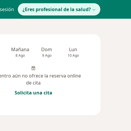
 sesión
¿Eres profesional de la salud?
Mañana
Dom
Lun
Mar
Mié
8 Ago
9 Ago
10 Ago
11 Ago
12 Ag
entro aún no ofrece la reserva online
de cita
Solicita una cita