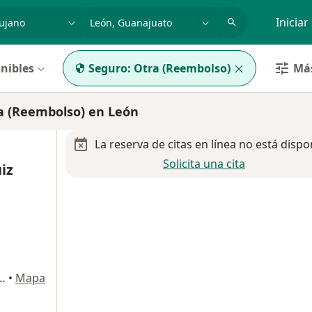
dad, enfermedad o nombre
p. ej. Guadalajara
Iniciar
nibles
Seguro:
Otra (Reembolso)
Más
a (Reembolso) en León
La reserva de citas en línea no está dispo
Solicita una cita
iz
 Vértiz Campero 761, León
•
Mapa