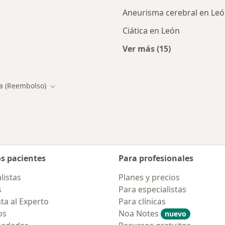
Aneurisma cerebral en Le
Ciática en León
Ver más (15)
ialistas de Otra (Reembolso)
Más en esta catego
a (Reembolso)
 de ciudad
Cambiar de ciudad
os pacientes
Para profesionales
listas
Planes y precios
s
Para especialistas
ta al Experto
Para clínicas
os
Noa Notes
nuevo