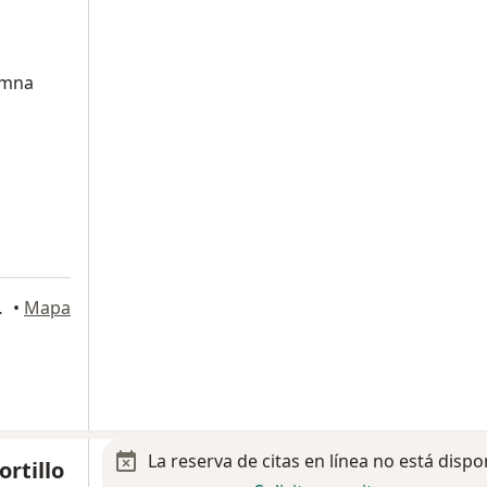
umna
A JULIA, León
•
Mapa
La reserva de citas en línea no está dispo
ortillo