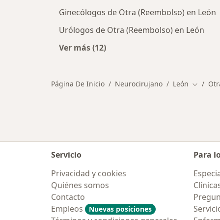
Ginecólogos de Otra (Reembolso) en León
Urólogos de Otra (Reembolso) en León
Ver más (12)
Más en esta categoría: Otros espec
Página De Inicio
Neurocirujano
León
Otr
Cambiar
Servicio
Para l
Privacidad y cookies
Especia
Quiénes somos
Clínica
Contacto
Pregun
Empleos
Servici
Nuevas posiciones