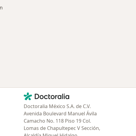
ón
ría: Enfermedades más tratadas
Contacto
Doctoralia - Página de inicio
Doctoralia México S.A. de C.V.
Avenida Boulevard Manuel Ávila
Camacho No. 118 Piso 19 Col.
Lomas de Chapultepec V Sección,
Alcaldía Miguel Hidalgo