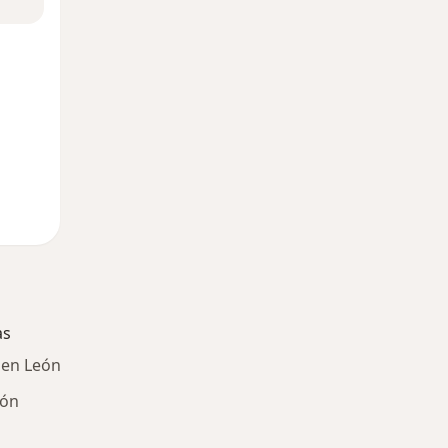
as
 en León
eón