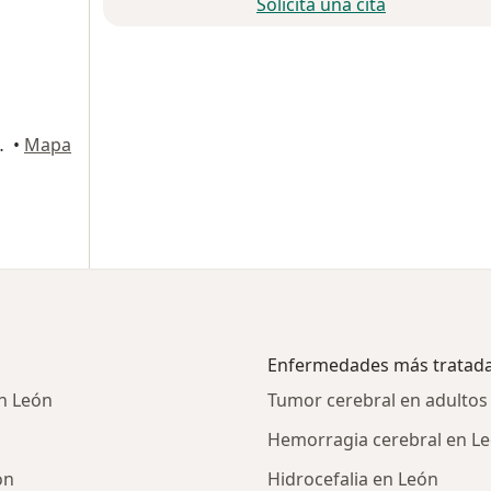
Solicita una cita
Monterrey, León
•
Mapa
Enfermedades más tratad
n León
Tumor cerebral en adultos
Hemorragia cerebral en L
ón
Hidrocefalia en León