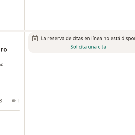
La reserva de citas en línea no está dispo
Solicita una cita
dro
no
3
En línea