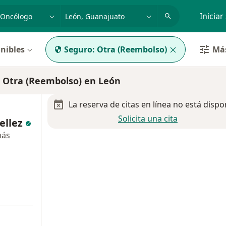
dad, enfermedad o nombre
p. ej. Guadalajara
Iniciar
nibles
Seguro:
Otra (Reembolso)
Más
 Otra (Reembolso) en León
La reserva de citas en línea no está dispo
Solicita una cita
Tellez
más