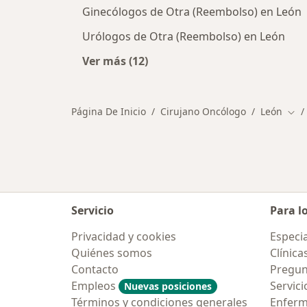
Ginecólogos de Otra (Reembolso) en León
Urólogos de Otra (Reembolso) en León
Ver más (12)
Más en esta categoría: Otros espec
Página De Inicio
Cirujano Oncólogo
León
Cam
Servicio
Para l
Privacidad y cookies
Especia
Quiénes somos
Clínica
Contacto
Pregun
Empleos
Servici
Nuevas posiciones
Términos y condiciones generales
Enfer