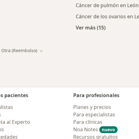
Cáncer de pulmón en León
Cáncer de los ovarios en L
Ver más (15)
ialistas de Otra (Reembolso)
Más en esta catego
Otra (Reembolso)
biar de ciudad
Cambiar de ciudad
os pacientes
Para profesionales
listas
Planes y precios
s
Para especialistas
ta al Experto
Para clínicas
os
Noa Notes
nuevo
medades
Recursos gratuitos