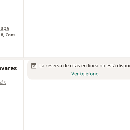
apa
Hospital Christus Muguerza Altagracia, Piso 8, Consultorio 805
La reserva de citas en línea no está dispo
avares
Ver teléfono
más