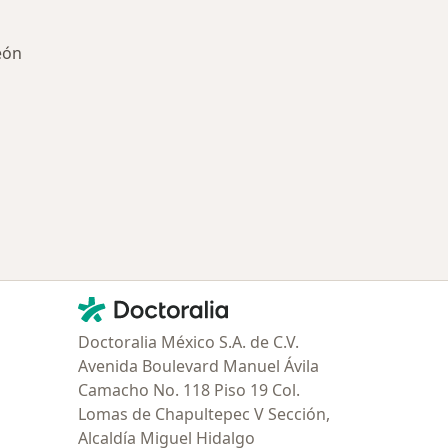
eón
ría: Enfermedades más tratadas
Contacto
Doctoralia - Página de inicio
Doctoralia México S.A. de C.V.
Avenida Boulevard Manuel Ávila
Camacho No. 118 Piso 19 Col.
Lomas de Chapultepec V Sección,
Alcaldía Miguel Hidalgo