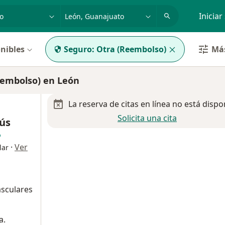
dad, enfermedad o nombre
p. ej. Guadalajara
Iniciar
nibles
Seguro:
Otra (Reembolso)
Más
eembolso) en León
La reserva de citas en línea no está dispo
Solicita una cita
sús
·
Ver
lar
sculares
a.