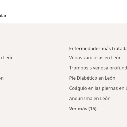
ular
Enfermedades más tratad
n León
Venas varicosas en León
Trombosis venosa profund
ón
Pie Diabético en León
Coágulo en las piernas en
Aneurisma en León
Ver más (15)
ialistas de Otra (Reembolso)
Más en esta catego