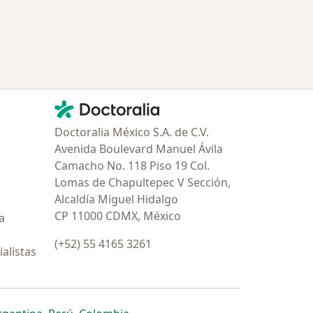
Contacto
Doctoralia - Página de inicio
Doctoralia México S.A. de C.V.
Avenida Boulevard Manuel Ávila
Camacho No. 118 Piso 19 Col.
Lomas de Chapultepec V Sección,
Alcaldía Miguel Hidalgo
CP 11000 CDMX, México
a
(+52) 55 4165 3261
alistas