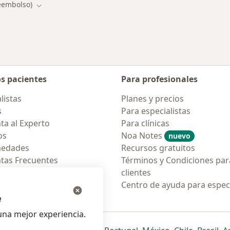
eembolso)
ciudad
Cambiar de ciudad
os pacientes
Para profesionales
listas
Planes y precios
s
Para especialistas
ta al Experto
Para clínicas
os
Noa Notes
nuevo
medades
Recursos gratuitos
tas Frecuentes
Términos y Condiciones par
ión para móvil
clientes
ara pacientes
Centro de ayuda para especi
e
na mejor experiencia.