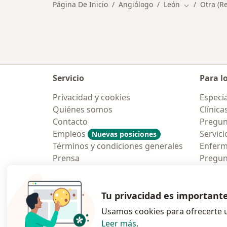
Página De Inicio
Angiólogo
León
Otra (R
Cambiar de 
Servicio
Para l
Privacidad y cookies
Especia
Quiénes somos
Clínica
Contacto
Pregun
Empleos
Servici
Nuevas posiciones
Términos y condiciones generales
Enfer
Prensa
Pregun
Aplicac
Blog p
Tu privacidad es important
Usamos cookies para ofrecerte u
Leer más
.