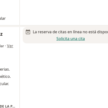
ular
La reserva de citas en línea no está dispo
ez
Solicita una cita
·
Ver
lar
erias.
ético.
ular.
Consultorio 403 Torre B HOSPITAL ARANDA DE LA PARRA