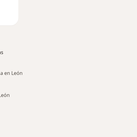
as
a en León
 León
ría: Enfermedades más tratadas