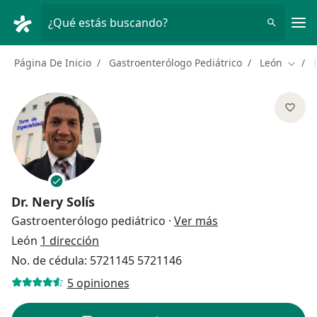
Men
¿Qué estás buscando?
Página De Inicio
Gastroenterólogo Pediátrico
León
Cambi
Dr.
Nery Solís
sobre las especial
Gastroenterólogo pediátrico
·
Ver más
León
1 dirección
No. de cédula: 5721145 5721146
5 opiniones