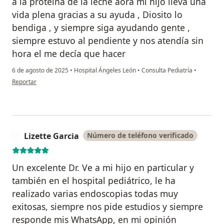
a la proteína de la leche aora mi hijo lleva una
vida plena gracias a su ayuda , Diosito lo
bendiga , y siempre siga ayudando gente ,
siempre estuvo al pendiente y nos atendía sin
hora el me decía que hacer
6 de agosto de 2025
•
Hospital Ángeles León
•
Consulta Pediatría
•
en opinión del usuario Wiliam moreno
Reportar
Lizette Garcia
Número de teléfono verificado
L
Un excelente Dr. Ve a mi hijo en particular y
también en el hospital pediátrico, le ha
realizado varias endoscopias todas muy
exitosas, siempre nos pide estudios y siempre
responde mis WhatsApp, en mi opinión