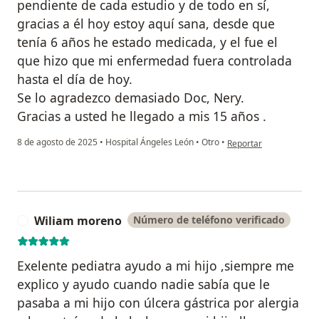
pendiente de cada estudio y de todo en sí,
gracias a él hoy estoy aquí sana, desde que
tenía 6 años he estado medicada, y el fue el
que hizo que mi enfermedad fuera controlada
hasta el día de hoy.
Se lo agradezco demasiado Doc, Nery.
Gracias a usted he llegado a mis 15 años .
en opinión del usuario
8 de agosto de 2025
•
Hospital Ángeles León
•
Otro
•
Reportar
Wiliam moreno
Número de teléfono verificado
W
Exelente pediatra ayudo a mi hijo ,siempre me
explico y ayudo cuando nadie sabía que le
pasaba a mi hijo con úlcera gástrica por alergia