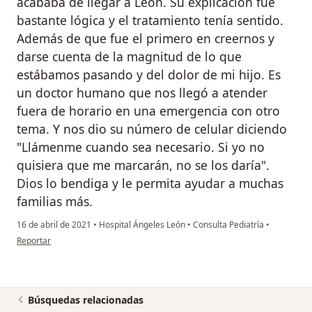
acababa de llegar a León. Su explicación fue
bastante lógica y el tratamiento tenía sentido.
Además de que fue el primero en creernos y
darse cuenta de la magnitud de lo que
estábamos pasando y del dolor de mi hijo. Es
un doctor humano que nos llegó a atender
fuera de horario en una emergencia con otro
tema. Y nos dio su número de celular diciendo
"Llámenme cuando sea necesario. Si yo no
quisiera que me marcarán, no se los daría".
Dios lo bendiga y le permita ayudar a muchas
familias más.
16 de abril de 2021
•
Hospital Ángeles León
•
Consulta Pediatría
•
en opinión del usuario Mariana Nieto
Reportar
Búsquedas relacionadas