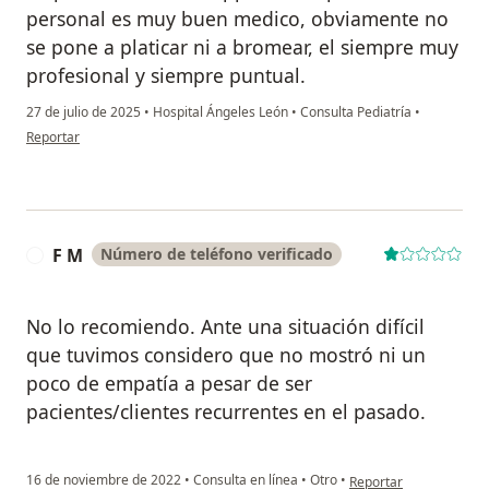
personal es muy buen medico, obviamente no
se pone a platicar ni a bromear, el siempre muy
profesional y siempre puntual.
27 de julio de 2025
•
Hospital Ángeles León
•
Consulta Pediatría
•
en opinión del usuario Lizette Garcia
Reportar
F M
Número de teléfono verificado
F
No lo recomiendo. Ante una situación difícil
que tuvimos considero que no mostró ni un
poco de empatía a pesar de ser
pacientes/clientes recurrentes en el pasado.
en opinión del usuario
16 de noviembre de 2022
•
Consulta en línea
•
Otro
•
Reportar