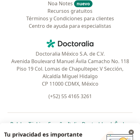
Noa Notes
nuevo
Recursos gratuitos
Términos y Condiciones para clientes
Centro de ayuda para especialistas
Contacto
Doctoralia - Página de inicio
Doctoralia México S.A. de C.V.
Avenida Boulevard Manuel Ávila Camacho No. 118
Piso 19 Col. Lomas de Chapultepec V Sección,
Alcaldía Miguel Hidalgo
CP 11000 CDMX, México
(+52) 55 4165 3261
se abre en una nueva pestaña
se abre en una nueva pestaña
se abre en una nueva pestaña
se abre en una nueva pes
se abre en 
se a
Polska
,
Türkiye
,
España
,
Italia
,
Deutschland
,
Česko
,
se abre en una nueva pestaña
se abre en una nueva pestaña
se abre en una nueva pestaña
se abre en una nueva p
se abre en 
se abr
Portugal
,
México
,
Chile
,
Brasil
,
Argentina
,
Perú
,
Tu privacidad es importante
se abre en una nueva pe
Colombia