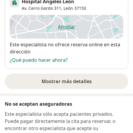
Hospital Ángeles León
Av. Cerro Gordo 311,
León
37150
Ampliar
se abre en una nueva pestañ
Disponibilidad
Este especialista no ofrece reserva online en esta
dirección
¿Qué puedo hacer ahora?
Mostrar más detalles
sobre la dirección
No se aceptan aseguradoras
Este especialista sólo acepta pacientes privados.
Puede pagar directamente la cita para reservar, o
encontrar otro especialista que acepte su