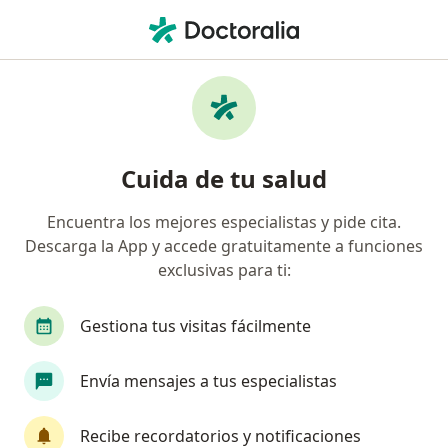
Men
Mapfre • Miguel Hidalgo, CDMX
Filtros
Seguro:
MAPFRE
M
Doctores recomendados de MAPFRE en
Cuida de tu salud
Miguel Hidalgo
Encuentra los mejores especialistas y pide cita.
Descarga la App y accede gratuitamente a funciones
¿Qué especialidad estás buscando?
exclusivas para ti:
Cirujano general
Ginecólogo
Ortopedista
Gestiona tus visitas fácilmente
Envía mensajes a tus especialistas
Recibe recordatorios y notificaciones