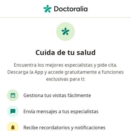
Men
Vitamédica • Miguel Hidalgo, CDMX
Filtros
Seguro:
Vitamédica
Doctores recomendados de Vitamédica en
Cuida de tu salud
Miguel Hidalgo
Encuentra los mejores especialistas y pide cita.
Descarga la App y accede gratuitamente a funciones
¿Qué especialidad estás buscando?
exclusivas para ti:
Cirujano general
Ginecólogo
Ortopedista
Gestiona tus visitas fácilmente
Envía mensajes a tus especialistas
Recibe recordatorios y notificaciones