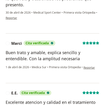
presento.
30 de abril de 2026
•
Medical Sport Center
•
Primera visita Ortopedia
•
en opinión del usuario Dlm
Reportar
Marci
Cita verificada
M
Buen trato y amable, explica sencillo y
entendible. Con la amplitud necesaria
en opinión del u
1 de abril de 2026
•
Medica Sur
•
Primera visita Ortopedia
•
Reportar
E.E.
Cita verificada
E
Excelente atencion y calidad en el tratamiento