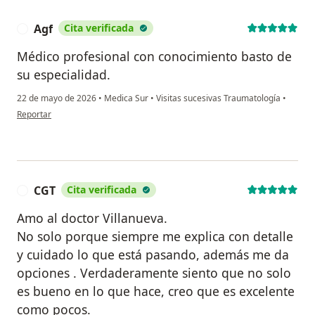
Agf
Cita verificada
A
Médico profesional con conocimiento basto de
su especialidad.
22 de mayo de 2026
•
Medica Sur
•
Visitas sucesivas Traumatología
•
en opinión del usuario Agf
Reportar
CGT
Cita verificada
C
Amo al doctor Villanueva.
No solo porque siempre me explica con detalle
y cuidado lo que está pasando, además me da
opciones . Verdaderamente siento que no solo
es bueno en lo que hace, creo que es excelente
como pocos.