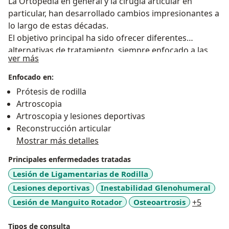
La Ortopedia en general y la cirugía articular en
particular, han desarrollado cambios impresionantes a
lo largo de estas décadas.
El objetivo principal ha sido ofrecer diferentes
alternativas de tratamiento, siempre enfocado a las
Sobre mí
ver más
necesidades de cada persona.
Visítame, te llevarás una grata sorpresa.
Enfocado en:
Prótesis de rodilla
Artroscopia
Artroscopia y lesiones deportivas
Reconstrucción articular
Mostrar más detalles
Principales enfermedades tratadas
Lesión de Ligamentarias de Rodilla
Lesiones deportivas
Inestabilidad Glenohumeral
a11y_s
Lesión de Manguito Rotador
Osteoartrosis
+5
Tipos de consulta