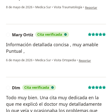
en opinión del usu
8 de mayo de 2026
•
Medica Sur
•
Visita Traumatología
•
Reportar
Mary Ortíz
Cita verificada
M
Información detallada concisa , muy amable
Puntual ,
en opinión del usuario 
6 de mayo de 2026
•
Medica Sur
•
Visita Ortopedia
•
Reportar
Dlm
Cita verificada
D
Todo muy bien. Una cita muy dedicada en la
que me explicó el doctor muy detalladamente
lo que veía y ocasionaba los problemas que