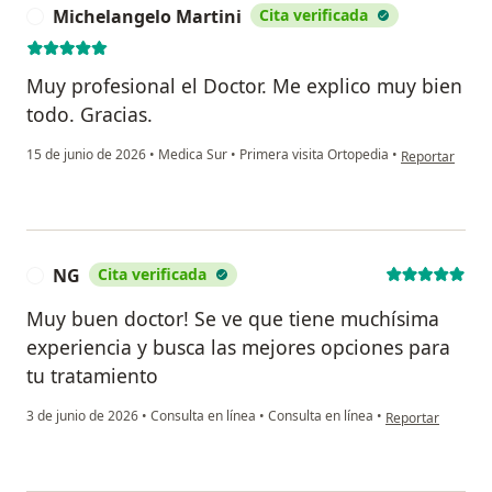
Michelangelo Martini
Cita verificada
M
Muy profesional el Doctor. Me explico muy bien
todo. Gracias.
en opinión del
15 de junio de 2026
•
Medica Sur
•
Primera visita Ortopedia
•
Reportar
NG
Cita verificada
N
Muy buen doctor! Se ve que tiene muchísima
experiencia y busca las mejores opciones para
tu tratamiento
en opinión del us
3 de junio de 2026
•
Consulta en línea
•
Consulta en línea
•
Reportar