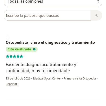
Busca en opiniones
O
Ortopedista, claro el diagnostico y tratamiento
Cita verificada
Excelente diagnóstico tratamiento y
continuidad, muy recomendable
13 de julio de 2026
•
Medical Sport Center
•
Primera visita Ortopedia
•
en opinión del usuario Ortopedista, claro el diagnostico y tratamiento
Reportar