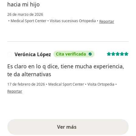
hacia mi hijo
26 de marzo de 2026
en opinión del usuario
•
Medical Sport Center
•
Visitas sucesivas Ortopedia
•
Reportar
Verónica López
Cita verificada
V
Es claro en lo q dice, tiene mucha experiencia,
te da alternativas
17 de febrero de 2026
•
Medical Sport Center
•
Visita Ortopedia
•
en opinión del usuario Verónica López
Reportar
Ver más
opiniones anteriores