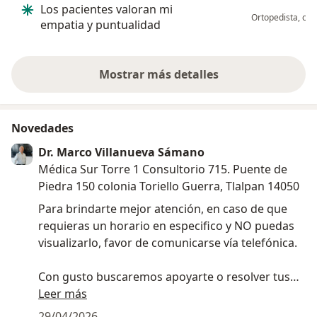
Los pacientes valoran mi
Ortopedista, cla
empatia y puntualidad
Mostrar más detalles
sobre la experiencia
Novedades
Dr. Marco Villanueva Sámano
Médica Sur Torre 1 Consultorio 715. Puente de
Piedra 150 colonia Toriello Guerra, Tlalpan 14050
Para brindarte mejor atención, en caso de que
requieras un horario en especifico y NO puedas
visualizarlo, favor de comunicarse vía telefónica.
Con gusto buscaremos apoyarte o resolver tus
dudas.
Leer más
29/04/2026