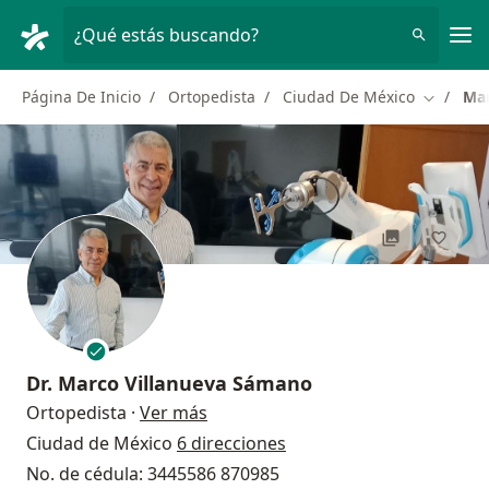
Men
¿Qué estás buscando?
Página De Inicio
Ortopedista
Ciudad De México
Mar
Cambiar 
Dr.
Marco Villanueva Sámano
sobre las especializaciones
Ortopedista
·
Ver más
Ciudad de México
6 direcciones
No. de cédula: 3445586 870985