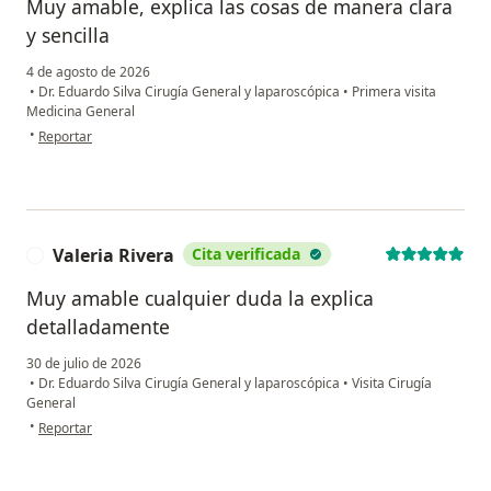
Muy amable, explica las cosas de manera clara
y sencilla
4 de agosto de 2026
•
Dr. Eduardo Silva Cirugía General y laparoscópica
•
Primera visita
Medicina General
en opinión del usuario F S
•
Reportar
Valeria Rivera
Cita verificada
V
Muy amable cualquier duda la explica
detalladamente
30 de julio de 2026
•
Dr. Eduardo Silva Cirugía General y laparoscópica
•
Visita Cirugía
General
en opinión del usuario Valeria Rivera
•
Reportar