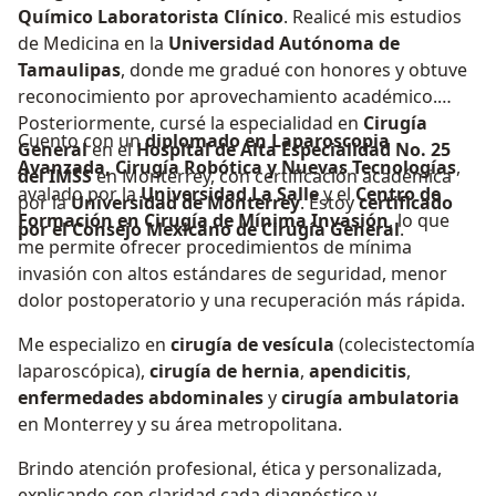
Químico Laboratorista Clínico
. Realicé mis estudios
de Medicina en la
Universidad Autónoma de
Tamaulipas
, donde me gradué con honores y obtuve
reconocimiento por aprovechamiento académico.
Posteriormente, cursé la especialidad en
Cirugía
Cuento con un
diplomado en Laparoscopia
General
en el
Hospital de Alta Especialidad No. 25
Avanzada, Cirugía Robótica y Nuevas Tecnologías
,
del IMSS
en Monterrey, con certificación académica
avalado por la
Universidad La Salle
y el
Centro de
por la
Universidad de Monterrey
. Estoy
certificado
Formación en Cirugía de Mínima Invasión
, lo que
por el Consejo Mexicano de Cirugía General
.
me permite ofrecer procedimientos de mínima
invasión con altos estándares de seguridad, menor
dolor postoperatorio y una recuperación más rápida.
Me especializo en
cirugía de vesícula
(colecistectomía
laparoscópica),
cirugía de hernia
,
apendicitis
,
enfermedades abdominales
y
cirugía ambulatoria
en Monterrey y su área metropolitana.
Brindo atención profesional, ética y personalizada,
explicando con claridad cada diagnóstico y