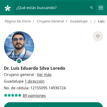
Men
¿Qué estás buscando?
Página De Inicio
Cirujano General
Guadalupe
Luis 
Cambiar d
Dr.
Luis Eduardo Silva Loredo
sobre las especializaciones
Cirujano general
·
Ver más
Guadalupe
1 dirección
No. de cédula: 12155095 14936724
89 opiniones