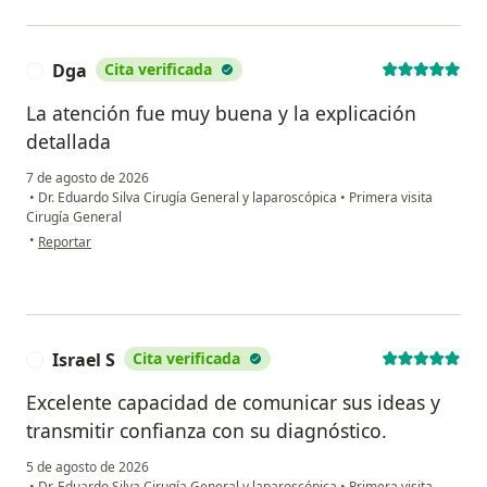
Dga
Cita verificada
D
La atención fue muy buena y la explicación
detallada
7 de agosto de 2026
•
Dr. Eduardo Silva Cirugía General y laparoscópica
•
Primera visita
Cirugía General
en opinión del usuario Dga
•
Reportar
Israel S
Cita verificada
I
Excelente capacidad de comunicar sus ideas y
transmitir confianza con su diagnóstico.
5 de agosto de 2026
•
Dr. Eduardo Silva Cirugía General y laparoscópica
•
Primera visita