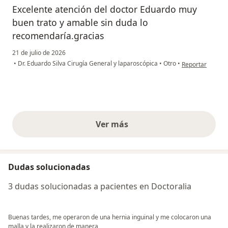
Excelente atención del doctor Eduardo muy
buen trato y amable sin duda lo
recomendaría.gracias
21 de julio de 2026
en opinión del 
•
Dr. Eduardo Silva Cirugía General y laparoscópica
•
Otro
•
Reportar
Ver más
opiniones anteriores
Dudas solucionadas
3 dudas solucionadas a pacientes en Doctoralia
Buenas tardes, me operaron de una hernia inguinal y me colocaron una
malla y la realizaron de manera