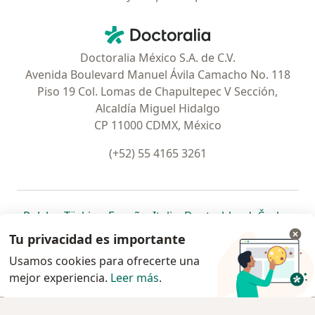
Contacto
Doctoralia - Página de inicio
Doctoralia México S.A. de C.V.
Avenida Boulevard Manuel Ávila Camacho No. 118
Piso 19 Col. Lomas de Chapultepec V Sección,
Alcaldía Miguel Hidalgo
CP 11000 CDMX, México
(+52) 55 4165 3261
se abre en una nueva pestaña
se abre en una nueva pestaña
se abre en una nueva pestaña
se abre en una nueva pes
se abre en 
se a
Polska
,
Türkiye
,
España
,
Italia
,
Deutschland
,
Česko
,
se abre en una nueva pestaña
se abre en una nueva pestaña
se abre en una nueva pestaña
se abre en una nueva p
se abre en 
se abr
Portugal
,
México
,
Chile
,
Brasil
,
Argentina
,
Perú
,
Tu privacidad es importante
se abre en una nueva pe
Colombia
Usamos cookies para ofrecerte una
mejor experiencia.
www.doctoralia.com.mx © 2026 - Encuentra tu
Leer más
.
especialista y pide cita