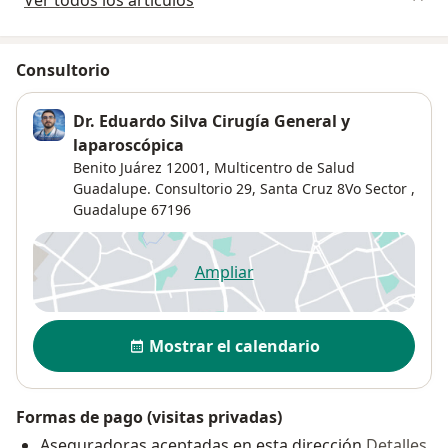
Ver todos los artículos
Consultorio
Dr. Eduardo Silva Cirugía General y
laparoscópica
Benito Juárez 12001,
Multicentro de Salud
Guadalupe. Consultorio 29,
Santa Cruz 8Vo Sector
,
Guadalupe
67196
Ampliar
se abre en una nueva pestañ
Disponibilidad
Mostrar el calendario
Formas de pago (visitas privadas)
Aseguradoras aceptadas en esta dirección
Detalles