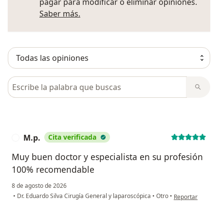
pagar para modificar o eliminar opiniones.
Más información sobre opiniones
Saber más.
Busca en opiniones
M.p.
Cita verificada
M
Muy buen doctor y especialista en su profesión
100% recomendable
8 de agosto de 2026
en opinión del u
•
Dr. Eduardo Silva Cirugía General y laparoscópica
•
Otro
•
Reportar