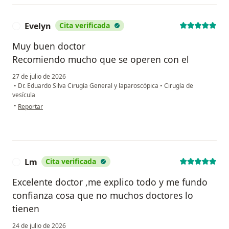
Evelyn
Cita verificada
E
Muy buen doctor
Recomiendo mucho que se operen con el
27 de julio de 2026
•
Dr. Eduardo Silva Cirugía General y laparoscópica
•
Cirugía de
vesícula
en opinión del usuario Evelyn
•
Reportar
Lm
Cita verificada
L
Excelente doctor ,me explico todo y me fundo
confianza cosa que no muchos doctores lo
tienen
24 de julio de 2026