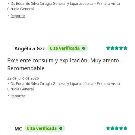
•
Dr. Eduardo Silva Cirugía General y laparoscópica
•
Primera visita
Cirugía General
en opinión del usuario Lm
•
Reportar
Angélica Gzz
Cita verificada
A
Excelente consulta y explicación. Muy atento .
Recomendable
22 de julio de 2026
•
Dr. Eduardo Silva Cirugía General y laparoscópica
•
Primera visita
Cirugía General
en opinión del usuario Angélica Gzz
•
Reportar
MC
Cita verificada
M