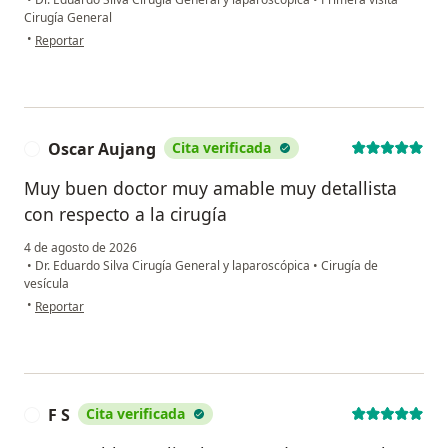
Cirugía General
en opinión del usuario Israel S
•
Reportar
Oscar Aujang
Cita verificada
O
Muy buen doctor muy amable muy detallista
con respecto a la cirugía
4 de agosto de 2026
•
Dr. Eduardo Silva Cirugía General y laparoscópica
•
Cirugía de
vesícula
en opinión del usuario Oscar Aujang
•
Reportar
F S
Cita verificada
F