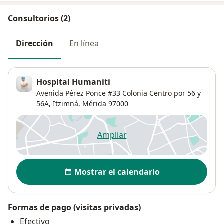
Consultorios (2)
Dirección
En línea
Hospital Humaniti
Avenida Pérez Ponce #33 Colonia Centro por 56 y
56A,
Itzimná
,
Mérida
97000
Ampliar
se abre en una nueva pestañ
Disponibilidad
Mostrar el calendario
Formas de pago (visitas privadas)
Efectivo