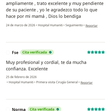
ampliamente , trato excelente y muy pendiente
de su paciente , yo le agradezco todo lo que
hace por mi mamá , Dios lo bendiga
en opinión del usu
24 de marzo de 2026
•
Hospital Humaniti
•
Seguimiento
•
Reportar
Fse
Cita verificada
F
Muy profesional y cordial, te da mucha
confianza. Excelente
25 de febrero de 2026
en opinión del usuario
•
Hospital Humaniti
•
Primera visita Cirugía General
•
Reportar
Norma
Cita verificada
N