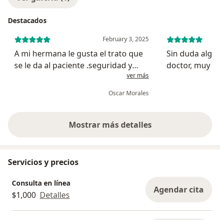
Destacados
February 3, 2025
A mi hermana le gusta el trato que
Sin duda algun
se le da al paciente .seguridad y
doctor, muy at
ver más
explicaciones claras. Y cuando se
procurando e
presenta alguna complicación con
la paciente es
Oscar Morales
mucho gusto te atiende
cómoda durant
procedimiento
doctor!!!...
Mostrar más detalles
sobre la experiencia
Servicios y precios
Consulta en línea
Agendar cita
$1,000
Detalles