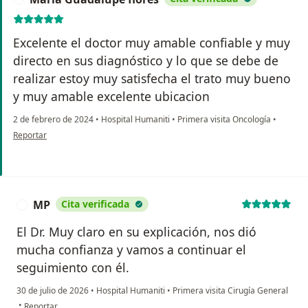
Excelente el doctor muy amable confiable y muy
directo en sus diagnóstico y lo que se debe de
realizar estoy muy satisfecha el trato muy bueno
y muy amable excelente ubicacion
2 de febrero de 2024
•
Hospital Humaniti
•
Primera visita Oncología
•
en opinión del usuario María Guadalupe flores
Reportar
MP
Cita verificada
M
El Dr. Muy claro en su explicación, nos dió
mucha confianza y vamos a continuar el
seguimiento con él.
30 de julio de 2026
•
Hospital Humaniti
•
Primera visita Cirugía General
en opinión del usuario MP
•
Reportar