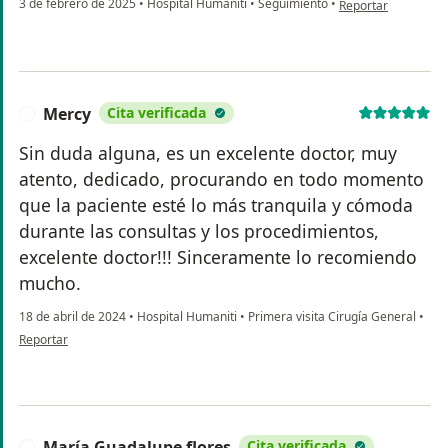
3 de febrero de 2025
•
Hospital Humaniti
•
Seguimiento
•
Reportar
Mercy
Cita verificada
M
Sin duda alguna, es un excelente doctor, muy
atento, dedicado, procurando en todo momento
que la paciente esté lo más tranquila y cómoda
durante las consultas y los procedimientos,
excelente doctor!!! Sinceramente lo recomiendo
mucho.
18 de abril de 2024
•
Hospital Humaniti
•
Primera visita Cirugía General
•
en opinión del usuario Mercy
Reportar
María Guadalupe flores
Cita verificada
M