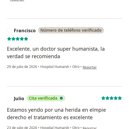
Francisco
Número de teléfono verificado
F
Excelente, un doctor super humanista, la
verdad se recomienda
en opinión del usuario Franc
29 de julio de 2026
•
Hospital Humaniti
•
Otro
•
Reportar
Julio
Cita verificada
J
Estamos yendo por una herida en elmpie
derecho el tratamiento es excelente
en opinión del usuario Julio
23 de julio de 2026
•
Hospital Humaniti
•
Otro
•
Reportar