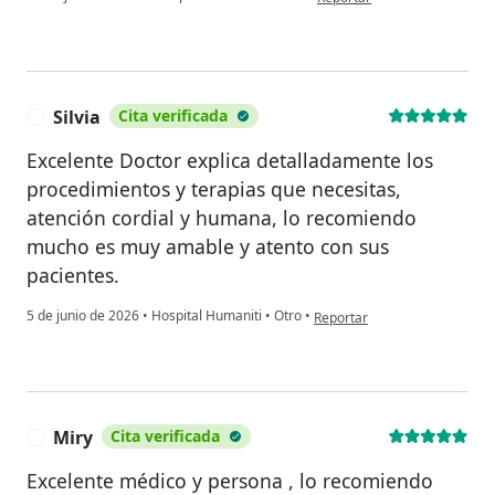
Silvia
Cita verificada
S
Excelente Doctor explica detalladamente los
procedimientos y terapias que necesitas,
atención cordial y humana, lo recomiendo
mucho es muy amable y atento con sus
pacientes.
en opinión del usuario Silvia
5 de junio de 2026
•
Hospital Humaniti
•
Otro
•
Reportar
Miry
Cita verificada
M
Excelente médico y persona , lo recomiendo