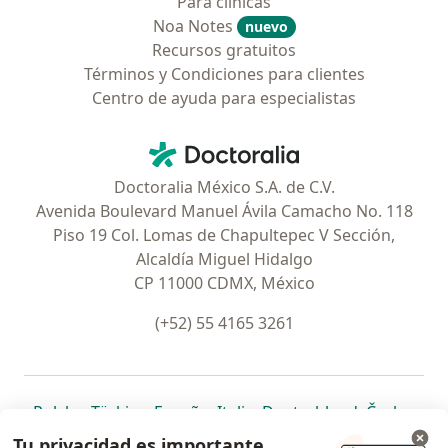
Para clínicas
Noa Notes
nuevo
Recursos gratuitos
Términos y Condiciones para clientes
Centro de ayuda para especialistas
Contacto
Doctoralia - Página de inicio
Doctoralia México S.A. de C.V.
Avenida Boulevard Manuel Ávila Camacho No. 118
Piso 19 Col. Lomas de Chapultepec V Sección,
Alcaldía Miguel Hidalgo
CP 11000 CDMX, México
(+52) 55 4165 3261
se abre en una nueva pestaña
se abre en una nueva pestaña
se abre en una nueva pestaña
se abre en una nueva pes
se abre en 
se a
Polska
,
Türkiye
,
España
,
Italia
,
Deutschland
,
Česko
,
se abre en una nueva pestaña
se abre en una nueva pestaña
se abre en una nueva pestaña
se abre en una nueva p
se abre en 
se abr
Portugal
,
México
,
Chile
,
Brasil
,
Argentina
,
Perú
,
Tu privacidad es importante