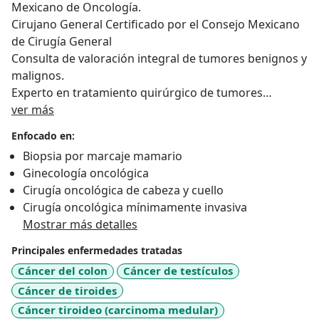
Mexicano de Oncología.
Cirujano General Certificado por el Consejo Mexicano
de Cirugía General
Consulta de valoración integral de tumores benignos y
malignos.
Experto en tratamiento quirúrgico de tumores
Sobre mí
benignos y malignos.
ver más
Cirugía de cabeza y cuello.
Enfocado en:
Cirugía de mínima invasión.
Biopsia por marcaje mamario
Cirugía conservadora de mama, ganglio centinela.
Ginecología oncológica
Cirugía laparoscópica avanzada.
Cirugía oncológica de cabeza y cuello
Cirugía de mínima invasión.
Cirugía oncológica mínimamente invasiva
Cáncer digestivo.
Mostrar más detalles
Experto en cáncer ginecológico.
Tratamiento de tumores de piel.
Principales enfermedades tratadas
Tratamiento del melanoma.
Cáncer del colon
Cáncer de testículos
Cáncer de tiroides
Cáncer tiroideo (carcinoma medular)