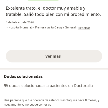
Excelente trato, el doctor muy amable y
tratable. Salió todo bien con mi procedimiento.
4 de febrero de 2026
en opinión del usuari
•
Hospital Humaniti
•
Primera visita Cirugía General
•
Reportar
Ver más
opiniones anteriores
Dudas solucionadas
95 dudas solucionadas a pacientes en Doctoralia
Una persona que fue operada de estenosis esofaguica hace 8 meses, y
nuevamente ya no puede comer es