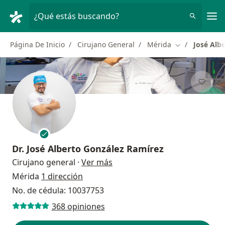
Men
¿Qué estás buscando?
Página De Inicio
Cirujano General
Mérida
José Alb
Cambiar de ci
Dr.
José Alberto González Ramírez
sobre las especializaciones
Cirujano general
·
Ver más
Mérida
1 dirección
No. de cédula: 10037753
368 opiniones