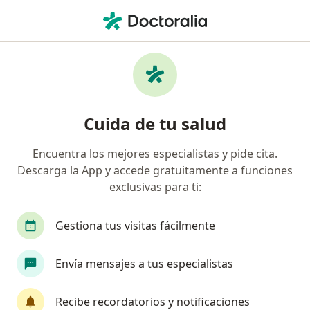
Men
Cirujano General • Mérida, Yucatán
Filtros
Seguro:
Allianz
Ma
Cirujanos generales recomendados de
Cuida de tu salud
Allianz en Mérida
Encuentra los mejores especialistas y pide cita.
Descarga la App y accede gratuitamente a funciones
exclusivas para ti:
Gestiona tus visitas fácilmente
Envía mensajes a tus especialistas
Destacado
Dr. Tomás Gonzalo Castillo Aguilar
Recibe recordatorios y notificaciones
·
Ver más
Cirujano general, Proctólogo