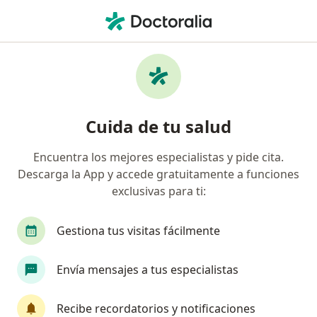
Men
Internista • San Andres Cholula, Puebla
Filtros
Seguro:
Seguros Banorte
Internistas recomendados de Seguros
Cuida de tu salud
Banorte en San Andres Cholula
Encuentra los mejores especialistas y pide cita.
Descarga la App y accede gratuitamente a funciones
exclusivas para ti:
Gestiona tus visitas fácilmente
Envía mensajes a tus especialistas
Destacado
Dra. Guadalupe Itzel Ramos Ramírez
Recibe recordatorios y notificaciones
Internista