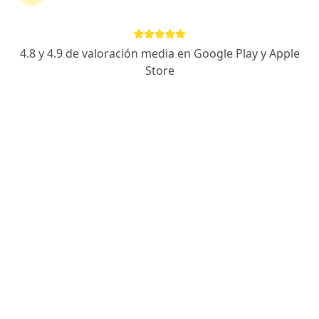
Especialista de confianza
Av. Adolfo López Mateos Sur 1401 "Piso 13", Tlajomulco de Zuñiga
•
Mapa
4.8 y 4.9 de valoración media en Google Play y Apple
Centro Oncológico Internacional Puerta de Hierro Sur
Store
Acepta Seguros Banorte
Consulta en línea
Este especialista no ofrece reserva de cita en línea en esta dirección.
Solicita una cita