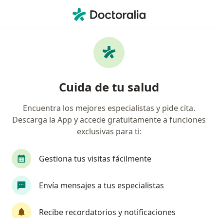
Men
Internista • Tlajomulco de Zuñiga, Jalisco
Filtros
Seguro:
Seguros Banorte
Internistas recomendados de Seguros
Cuida de tu salud
Banorte en Tlajomulco de Zuñiga
Encuentra los mejores especialistas y pide cita.
Descarga la App y accede gratuitamente a funciones
exclusivas para ti:
Gestiona tus visitas fácilmente
Envía mensajes a tus especialistas
Dr. Gilberto López R
·
Ver más
Internista, Oncólogo médico
Recibe recordatorios y notificaciones
326 opiniones