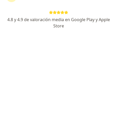
Especialista de confianza
Av. Venustiano Carranza 1115-1, Edificio Torres Carranza, San Luis Potosi
•
Mapa
4.8 y 4.9 de valoración media en Google Play y Apple
Scopio. Especialidades Médicas.
Store
Acepta Metropolitana
Primera visita Infectología
Este especialista no ofrece reserva de cita en línea en esta dirección.
Solicita una cita
Búsquedas relacionadas
Otros especialistas de Metropolitana
Cirujanos generales de Metropolitana en San Luis
Potosi
Ortopedistas de Metropolitana en San Luis Potosi