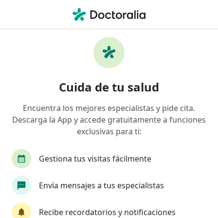
Men
Infectólogo • San Luis Potosi, San Luis Potosí
Filtros
Seguro:
Metropolitana
Infectólogos recomendados de
Cuida de tu salud
Metropolitana en San Luis Potosi
Encuentra los mejores especialistas y pide cita.
Descarga la App y accede gratuitamente a funciones
exclusivas para ti:
Gestiona tus visitas fácilmente
Envía mensajes a tus especialistas
Dr. Oscar Morado Aramburo
·
Ver más
Infectólogo, Internista
Recibe recordatorios y notificaciones
447 opiniones