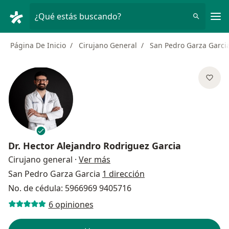
Men
¿Qué estás buscando?
Página De Inicio
Cirujano General
San Pedro Garza Garci
Dr.
Hector Alejandro Rodriguez Garcia
sobre las especializaciones
Cirujano general
·
Ver más
San Pedro Garza Garcia
1 dirección
No. de cédula: 5966969 9405716
6 opiniones