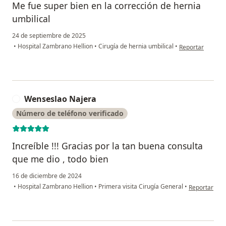
Me fue super bien en la corrección de hernia
umbilical
24 de septiembre de 2025
en opinión del u
•
Hospital Zambrano Hellion
•
Cirugía de hernia umbilical
•
Reportar
Wenseslao Najera
W
Número de teléfono verificado
Increíble !!! Gracias por la tan buena consulta
que me dio , todo bien
16 de diciembre de 2024
en opinión d
•
Hospital Zambrano Hellion
•
Primera visita Cirugía General
•
Reportar