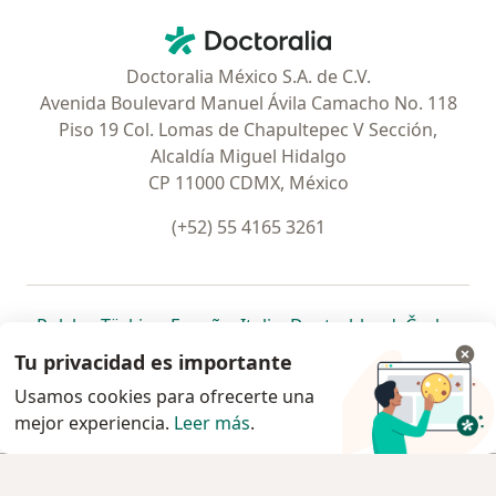
Contacto
Doctoralia - Página de inicio
Doctoralia México S.A. de C.V.
Avenida Boulevard Manuel Ávila Camacho No. 118
Piso 19 Col. Lomas de Chapultepec V Sección,
Alcaldía Miguel Hidalgo
CP 11000 CDMX, México
(+52) 55 4165 3261
se abre en una nueva pestaña
se abre en una nueva pestaña
se abre en una nueva pestaña
se abre en una nueva pes
se abre en 
se a
Polska
,
Türkiye
,
España
,
Italia
,
Deutschland
,
Česko
,
se abre en una nueva pestaña
se abre en una nueva pestaña
se abre en una nueva pestaña
se abre en una nueva p
se abre en 
se abr
Portugal
,
México
,
Chile
,
Brasil
,
Argentina
,
Perú
,
Tu privacidad es importante
se abre en una nueva pe
Colombia
Usamos cookies para ofrecerte una
mejor experiencia.
www.doctoralia.com.mx © 2026 - Encuentra tu
Leer más
.
especialista y pide cita
Agendar cita