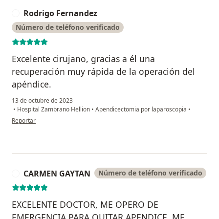
Rodrigo Fernandez
R
Número de teléfono verificado
Excelente cirujano, gracias a él una
recuperación muy rápida de la operación del
apéndice.
13 de octubre de 2023
•
Hospital Zambrano Hellion
•
Apendicectomia por laparoscopia
•
en opinión del usuario Rodrigo Fernandez
Reportar
CARMEN GAYTAN
Número de teléfono verificado
C
EXCELENTE DOCTOR, ME OPERO DE
EMERGENCIA PARA QUITAR APENDICE, ME