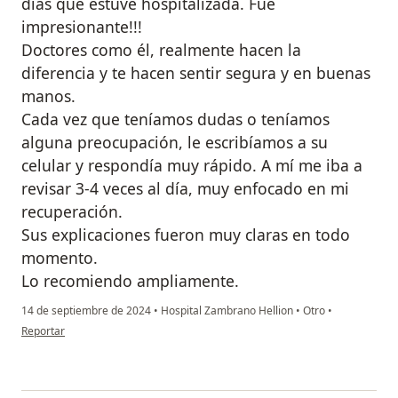
días que estuve hospitalizada. Fue
impresionante!!!
Doctores como él, realmente hacen la
diferencia y te hacen sentir segura y en buenas
manos.
Cada vez que teníamos dudas o teníamos
alguna preocupación, le escribíamos a su
celular y respondía muy rápido. A mí me iba a
revisar 3-4 veces al día, muy enfocado en mi
recuperación.
Sus explicaciones fueron muy claras en todo
momento.
Lo recomiendo ampliamente.
14 de septiembre de 2024
•
Hospital Zambrano Hellion
•
Otro
•
en opinión del usuario Liliana Ibarra
Reportar