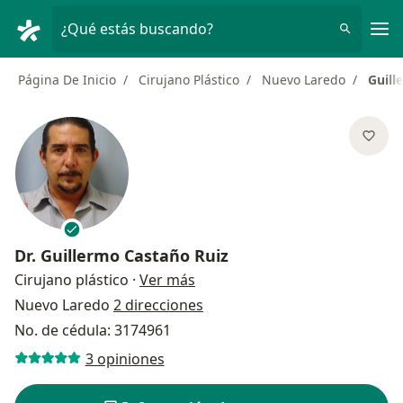
Men
¿Qué estás buscando?
Página De Inicio
Cirujano Plástico
Nuevo Laredo
Guill
Dr.
Guillermo Castaño Ruiz
sobre las especializaciones
Cirujano plástico
·
Ver más
Nuevo Laredo
2 direcciones
No. de cédula: 3174961
3 opiniones