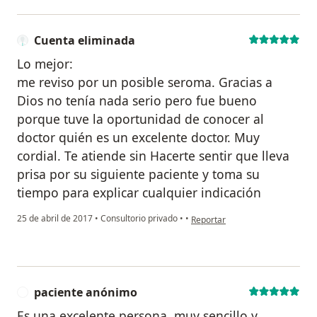
Cuenta eliminada
Lo mejor:
me reviso por un posible seroma. Gracias a
Dios no tenía nada serio pero fue bueno
porque tuve la oportunidad de conocer al
doctor quién es un excelente doctor. Muy
cordial. Te atiende sin Hacerte sentir que lleva
prisa por su siguiente paciente y toma su
tiempo para explicar cualquier indicación
en opinión del usuario Cuenta e
25 de abril de 2017
•
Consultorio privado
•
•
Reportar
paciente anónimo
P
Es una excelente persona, muy sencillo y