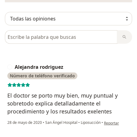
Busca en opiniones
Alejandra rodriguez
A
Número de teléfono verificado
El doctor se porto muy bien, muy puntual y
sobretodo explica detalladamente el
procedimiento y los resultados exelentes
en opinión del usua
28 de mayo de 2020
•
San Ángel Hospital
•
Liposucción
•
Reportar